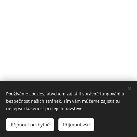
Používáme cookies, abychom zajistili správné fungování a
bezpečnost našich stránek. Tím vám můžeme zajistit tu
nejlepší zkušenost při jejich návštěvě.
Přijmout nezbytné
Přijmout vše
Vytvořeno službou
Webnode
Cookies