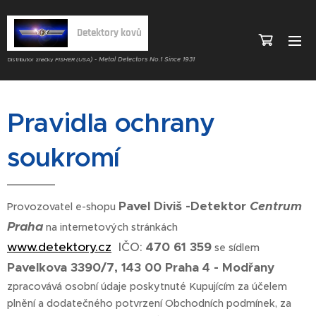
Detektory kovů
) - Metal Detectors No.1 Since 1931
Distributor značky
FISHER (USA
Pravidla ochrany
soukromí
Pavel Diviš -
Detektor
Centrum
Provozovatel e-shopu
Praha
na internetových stránkách
www.detektory.cz
IČO:
470 61 359
se sídlem
Pavelkova 3390/7, 143 00 Praha 4 - Modřany
zpracovává osobní údaje poskytnuté Kupujícím za účelem
plnění a dodatečného potvrzení Obchodních podmínek, za