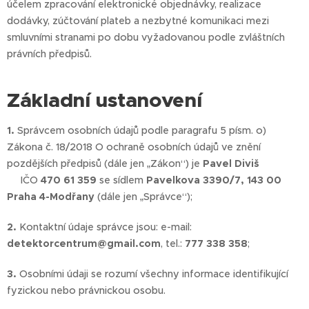
účelem zpracování elektronické objednávky, realizace
dodávky, zúčtování plateb a nezbytné komunikaci mezi
smluvními stranami po dobu vyžadovanou podle zvláštních
právních předpisů.
Základní ustanovení
1.
Správcem osobních údajů podle paragrafu 5 písm. o)
Zákona č. 18/2018 O ochraně osobních údajů ve znění
pozdějších předpisů (dále jen „Zákon“) je
Pavel Diviš
IČO
470 61 359
se sídlem
Pavelkova 3390/7, 143 00
Praha 4-Modřany
(dále jen „Správce“);
2.
Kontaktní údaje správce jsou: e-mail:
detektorcentrum@gmail.com
, tel.:
777 338 358
;
3.
Osobními údaji se rozumí všechny informace identifikující
fyzickou nebo právnickou osobu.