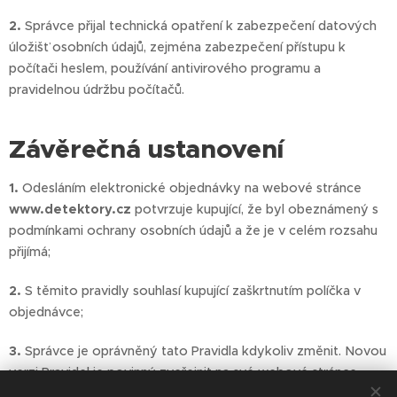
2.
Správce přijal technická opatření k zabezpečení datových
úložišť osobních údajů, zejména zabezpečení přístupu k
počítači heslem, používání antivirového programu a
pravidelnou údržbu počítačů.
Závěrečná ustanovení
1.
Odesláním elektronické objednávky na webové stránce
www.detektory.cz
potvrzuje kupující, že byl obeznámený s
podmínkami ochrany osobních údajů a že je v celém rozsahu
přijímá;
2.
S těmito pravidly souhlasí kupující zaškrtnutím políčka v
objednávce;
3.
Správce je oprávněný tato Pravidla kdykoliv změnit. Novou
verzi Pravidel je povinný zveřejnit na své webové stránce.