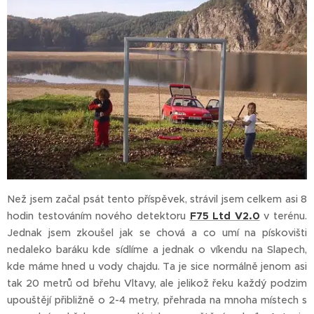
Než jsem začal psát tento příspěvek, strávil jsem celkem asi 8
hodin testováním nového detektoru
F75 Ltd V2.0
v terénu.
Jednak jsem zkoušel jak se chová a co umí na pískovišti
nedaleko baráku kde sídlíme a jednak o víkendu na Slapech,
kde máme hned u vody chajdu. Ta je sice normálně jenom asi
tak 20 metrů od břehu Vltavy, ale jelikož řeku každý podzim
upouštějí přibližně o 2-4 metry, přehrada na mnoha místech s