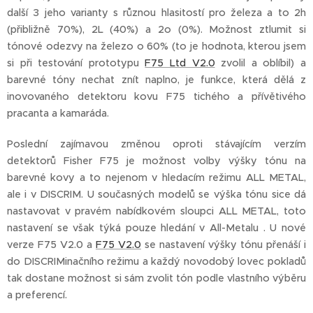
další 3 jeho varianty s různou hlasitostí pro železa a to 2h
(přibližně 70%), 2L (40%) a 2o (0%). Možnost ztlumit si
tónové odezvy na železo o 60% (to je hodnota, kterou jsem
si při testování prototypu
F75 Ltd V2.0
zvolil a oblíbil) a
barevné tóny nechat znít naplno, je funkce, která dělá z
inovovaného detektoru kovu F75 tichého a přívětivého
pracanta a kamaráda.
Poslední zajímavou změnou oproti stávajícím verzím
detektorů Fisher F75 je možnost volby výšky tónu na
barevné kovy a to nejenom v hledacím režimu ALL METAL,
ale i v DISCRIM. U současných modelů se výška tónu sice dá
nastavovat v pravém nabídkovém sloupci ALL METAL, toto
nastavení se však týká pouze hledání v All-Metalu . U nové
verze F75 V2.0 a
F75 V2.0
se nastavení výšky tónu přenáší i
do DISCRIMinačního režimu a každý novodobý lovec pokladů
tak dostane možnost si sám zvolit tón podle vlastního výběru
a preferencí.