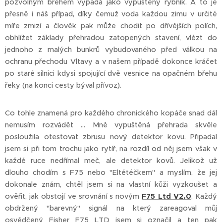
pozvolným břehem vypadá jako vypuštěný rybník. A to je
přesně i náš případ, díky čemuž voda každou zimu v určité
míře zmizí a člověk pak může chodit po dřívějších polích,
obhlížet základy přehradou zatopených stavení, vlézt do
jednoho z malých bunkrů vybudovaného před válkou na
ochranu přechodu Vltavy a v našem případě dokonce kráčet
po staré silnici kdysi spojující dvě vesnice na opačném břehu
řeky (na konci cesty býval přívoz).
Co tohle znamená pro každého chronického kopáče snad dál
nemusím rozvádět ... Mně vypuštěná přehrada skvěle
posloužila otestovat zbrusu nový detektor kovu. Připadal
jsem si při tom trochu jako rytíř, na rozdíl od něj jsem však v
každé ruce nedřímal meč, ale detektor kovů. Jelikož už
dlouho chodím s F75 nebo "Eltétéčkem" a myslím, že jej
dokonale znám, chtěl jsem si na vlastní kůži vyzkoušet a
ověřit, jak obstojí ve srovnání s novým
F75 Ltd V2.0
. Každý
obdržený "barevný" signál na který zareagoval můj
osvědčený Fisher F75 LTD jsem si označil a ten pak