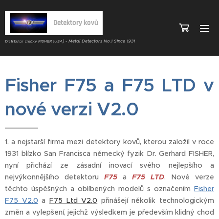
Detektory kovů
) - Metal Detectors No.1 Since 1931
Distributor značky
FISHER (USA
Fisher F75 a F75 LTD v
nové verzi V2.0
1. a nejstarší firma mezi detektory kovů, kterou založil v roce
1931 blízko San Francisca německý fyzik Dr. Gerhard FISHER,
nyní přichází ze zásadní inovací svého nejlepšího a
nejvýkonnějšího detektoru
F75
a
F75 LTD
. Nové verze
těchto úspěšných a oblíbených modelů s označením
Fisher
F75 V2.0
a
F75 Ltd V2.0
přinášejí několik technologickým
změn a vylepšení, jejichž výsledkem je především klidný chod