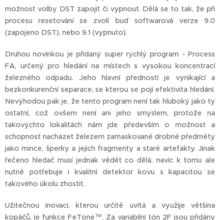
možnost volby DST zapojit či vypnout. Dělá se to tak, že při
procesu resetování se zvolí buď softwarová verze 9.0
(zapojeno DST), nebo 9.1 (vypnuto).
Druhou novinkou je přidaný super rychlý program - Process
FA, určený pro hledání na místech s vysokou koncentrací
železného odpadu. Jeho hlavní předností je vynikající a
bezkonkurenční separace, se kterou se pojí efektivita hledání.
Nevýhodou pak je, že tento program není tak hluboký jako ty
ostatní, což ovšem není ani jeho smyslem, protože na
takovýchto lokalitách nám jde především o možnost a
schopnost nacházet železem zamaskované drobné předměty
jako mince, šperky a jejich fragmenty a staré artefakty. Jinak
řečeno hledač musí jednak vědět co dělá, navíc k tomu ale
nutně potřebuje i kvalitní detektor kovu s kapacitou se
takového úkolu zhostit.
Užitečnou inovací, kterou určitě uvítá a využije většina
kopáčů, je funkce FeTone™. Za variabilní tón 2F jsou přidány