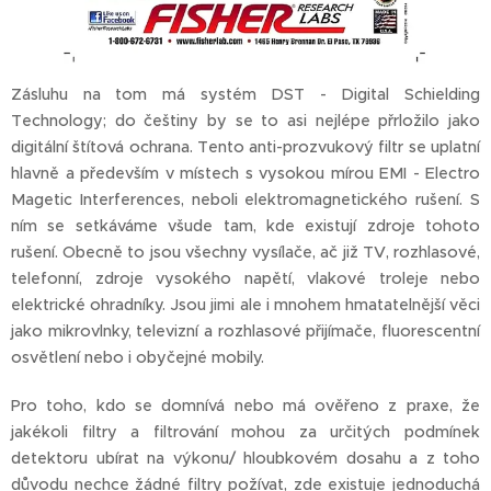
Zásluhu na tom má systém DST - Digital Schielding
Technology; do češtiny by se to asi nejlépe přrložilo jako
digitální štítová ochrana. Tento anti-prozvukový filtr se uplatní
hlavně a především v místech s vysokou mírou EMI - Electro
Magetic Interferences, neboli elektromagnetického rušení. S
ním se setkáváme všude tam, kde existují zdroje tohoto
rušení. Obecně to jsou všechny vysílače, ač již TV, rozhlasové,
telefonní, zdroje vysokého napětí, vlakové troleje nebo
elektrické ohradníky. Jsou jimi ale i mnohem hmatatelnější věci
jako mikrovlnky, televizní a rozhlasové přijímače, fluorescentní
osvětlení nebo i obyčejné mobily.
Pro toho, kdo se domnívá nebo má ověřeno z praxe, že
jakékoli filtry a filtrování mohou za určitých podmínek
detektoru ubírat na výkonu/ hloubkovém dosahu a z toho
důvodu nechce žádné filtry požívat, zde existuje jednoduchá