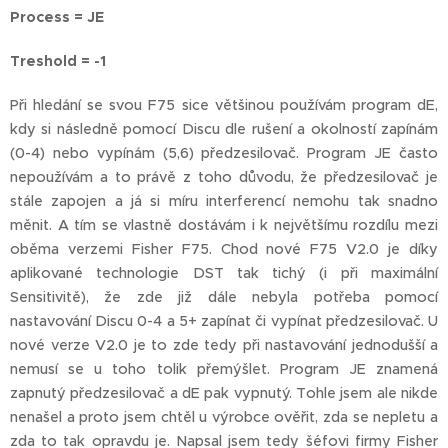
Process = JE
Treshold = -1
Při hledání se svou F75 sice většinou používám program dE,
kdy si následně pomocí Discu dle rušení a okolností zapínám
(0-4) nebo vypínám (5,6) předzesilovač. Program JE často
nepoužívám a to právě z toho důvodu, že předzesilovač je
stále zapojen a já si míru interferencí nemohu tak snadno
měnit. A tím se vlastně dostávám i k největšímu rozdílu mezi
oběma verzemi Fisher F75. Chod nové F75 V2.0 je díky
aplikované technologie DST tak tichý (i při maximální
Sensitivitě), že zde již dále nebyla potřeba pomocí
nastavování Discu 0-4 a 5+ zapínat či vypínat předzesilovač. U
nové verze V2.0 je to zde tedy při nastavování jednodušší a
nemusí se u toho tolik přemýšlet. Program JE znamená
zapnutý předzesilovač a dE pak vypnutý. Tohle jsem ale nikde
nenašel a proto jsem chtěl u výrobce ověřit, zda se nepletu a
zda to tak opravdu je. Napsal jsem tedy šéfovi firmy Fisher