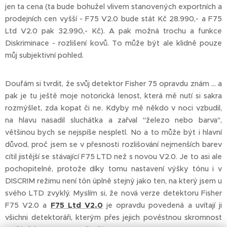
jen ta cena (ta bude bohužel vlivem stanovených exportních a
prodejních cen vyšší - F75 V2.0 bude stát Kč 28.990,- a F75
Ltd V2.0 pak 32.990,- Kč). A pak možná trochu a funkce
Diskriminace - rozlišení kovů. To může být ale klidně pouze
můj subjektivní pohled.
Doufám si tvrdit, že svůj detektor Fisher 75 opravdu znám ... a
pak je tu ještě moje notorická lenost, která mě nutí si sakra
rozmýšlet, zda kopat či ne. Kdyby mě někdo v noci vzbudil,
na hlavu nasadil sluchátka a zařval "železo nebo barva",
většinou bych se nejspíše nespletl. No a to může být i hlavní
důvod, proč jsem se v přesnosti rozlišování nejmenších barev
cítil jistější se stávající F75 LTD než s novou V2.0. Je to asi ale
pochopitelné, protože díky tomu nastavení výšky tónu i v
DISCRIM režimu není tón úplně stejný jako ten, na který jsem u
svého LTD zvyklý. Myslím si, že nová verze detektoru Fisher
F75 V2.0 a
F75 Ltd V2.0
je opravdu povedená a uvítají ji
všichni detektoráři, kterým přes jejich pověstnou skromnost