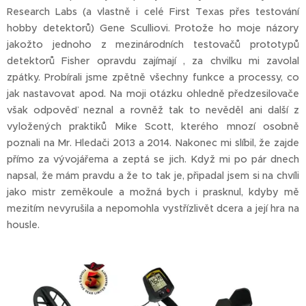
Research Labs (a vlastně i celé First Texas přes testování
hobby detektorů) Gene Sculliovi. Protože ho moje názory
jakožto jednoho z mezinárodních testovačů prototypů
detektorů Fisher opravdu zajímají , za chvilku mi zavolal
zpátky. Probírali jsme zpětně všechny funkce a processy, co
jak nastavovat apod. Na moji otázku ohledně předzesilovače
však odpověď neznal a rovněž tak to nevěděl ani další z
vyložených praktiků Mike Scott, kterého mnozí osobně
poznali na Mr. Hledači 2013 a 2014. Nakonec mi slíbil, že zajde
přímo za vývojářema a zeptá se jich. Když mi po pár dnech
napsal, že mám pravdu a že to tak je, připadal jsem si na chvíli
jako mistr zeměkoule a možná bych i prasknul, kdyby mě
mezitím nevyrušila a nepomohla vystřízlivět dcera a její hra na
housle.