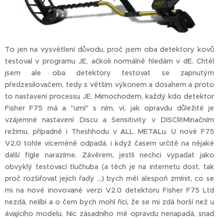
To jen na vysvětlení důvodu, proč jsem oba detektory kovů
testoval v programu JE, ačkoli normálně hledám v dE. Chtěl
jsem ale oba detektory testovat se zapnutým
předzesilovačem, tedy s větším výkonem a dosahem a proto
to nastavení processu JE. Mimochodem, každý kdo detektor
Fisher F75 má a "umí" s ním, ví, jak opravdu důležité je
vzájemné nastavení Discu a Sensitivity v DISCRIMinačním
režimu, případně i Theshhodu v ALL METALu. U nové F75
V2.0 tohle víceméně odpadá, i když časem určitě na nějaké
další fígle narazíme. Závěrem, jestli nechci vypadat jako
obvyklý testovací tlučhuba (a těch je na internetu dost, tak
proč rozšiřovat jejich řady ...) bych měl alespoň zmínit, co se
mi na nové inovované verzi V2.0 detektoru Fisher F75 Ltd
nezdá, nelíbí a o čem bych mohl říci, že se mi zdá horší než u
ávajícího modelu. Nic zásadního mě opravdu nenapadá, snad