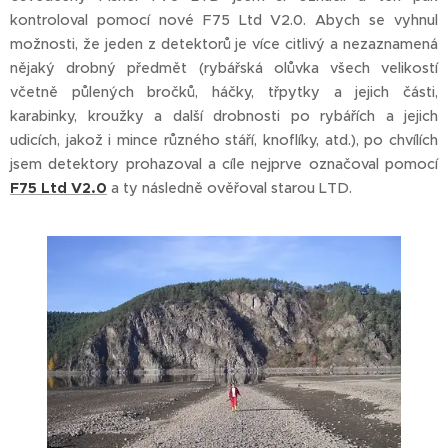
kontroloval pomocí nové F75 Ltd V2.0. Abych se vyhnul
možnosti, že jeden z detektorů je více citlivý a nezaznamená
nějaký drobný předmět (rybářská olůvka všech velikostí
včetně půlených bročků, háčky, třpytky a jejich části,
karabinky, kroužky a další drobnosti po rybářích a jejich
udicích, jakož i mince různého stáří, knoflíky, atd.), po chvílích
jsem detektory prohazoval a cíle nejprve označoval pomocí
F75 Ltd V2.0
a ty následně ověřoval starou LTD.