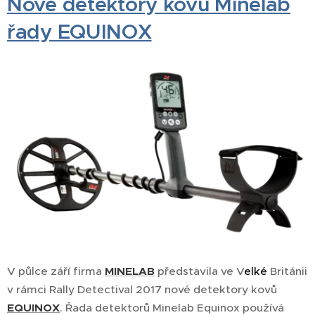
Nové detektory kovů Minelab
řady EQUINOX
V půlce září firma
MINELAB
představila ve V
elké
Británii
v rámci Rally Detectival 2017 nové detektory kovů
EQUINOX
. Řada detektorů Minelab Equinox používá