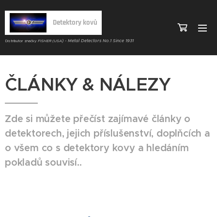
Detektory kovů
) - Metal Detectors No.1 Since 1931
Distributor značky
FISHER (USA
ČLÁNKY & NÁLEZY
Zde si můžete přečíst zajímavé články o
detektorech, jejich příslušenství, doplňcích a
o všem co s detektory kovy a hledáním
pokladů souvisí..