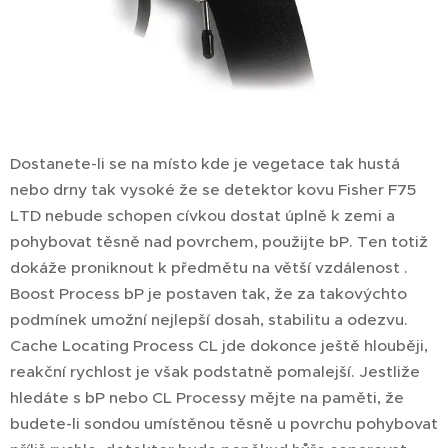
Dostanete-li se na místo kde je vegetace tak hustá
nebo drny tak vysoké že se detektor kovu Fisher F75
LTD nebude schopen cívkou dostat úplně k zemi a
pohybovat těsně nad povrchem, použijte bP. Ten totiž
dokáže proniknout k předmětu na větší vzdálenost .
Boost Process bP je postaven tak, že za takovýchto
podmínek umožní nejlepší dosah, stabilitu a odezvu.
Cache Locating Process CL jde dokonce ještě hlouběji,
reakční rychlost je však podstatně pomalejší. Jestliže
hledáte s bP nebo CL Processy mějte na paměti, že
budete-li sondou umístěnou těsně u povrchu pohybovat