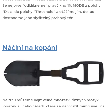
že nejprve "odklikneme" pravý knoflík MODE z polohy
"Disc" do polohy "Threshold" a otáčíme jím, dokud
dostaneme jeho slyšitelný prahový tón ...
Náčiní na kopání
Na trhu můžeme najít velké množství různých motyk,
lopatek a jiného nářadí, které se dá využít mimo jiné i na