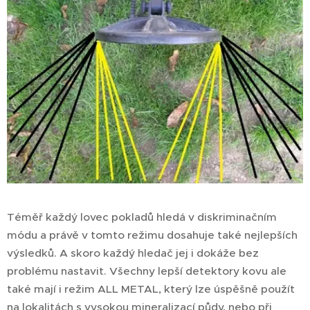
Téměř každý lovec pokladů hledá v diskriminačním
módu a právě v tomto režimu dosahuje také nejlepších
výsledků. A skoro každý hledač jej i dokáže bez
problému nastavit. Všechny lepší detektory kovu ale
také mají i režim ALL METAL, který lze úspěšně použít
na lokalitách s vysokou mineralizací půdy, nebo při