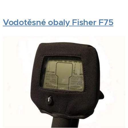
Vodotěsné obaly Fisher F75