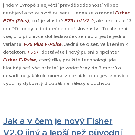
jinde v Evropě s největší pravděpodobností vůbec
neobjeví a to za skvělou senu. Jedná se o model
Fisher
F75+ (Plus)
, což je vlastně
F75 Ltd V2.0
, ale bez malé 13
cm DD sondy a dodatečného příslušenství. To ale není
vše, pro příznivce dohledávaček se nabízí ještě jedna
varianta,
F75 Plus F-Pulse
. Jedná se o set, ve kterém k
detektoru
F75+
dostáváte i nový pulsní pinpointer
Fisher F-Pulse
, který díky použité technologii jde
hlouběji než vše ostatní, je vodotěsný do 3 metrů a
nevadí mu jakákoli mineralizace. A k tomu ještě navíc i
výborný dýkovitý dloubák na nálezy s pochvou.
Jak a v čem je nový Fisher
V2.0 jiný a lepší než původní