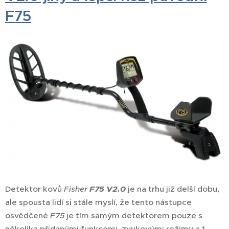
F75
Detektor kovů
Fisher
F75 V2.0
je na trhu již delší dobu,
ale spousta lidí si stále myslí, že tento nástupce
osvědčené
F75
je tím samým detektorem pouze s
několika přidanými funkcemi, zvukovými režimy a 1