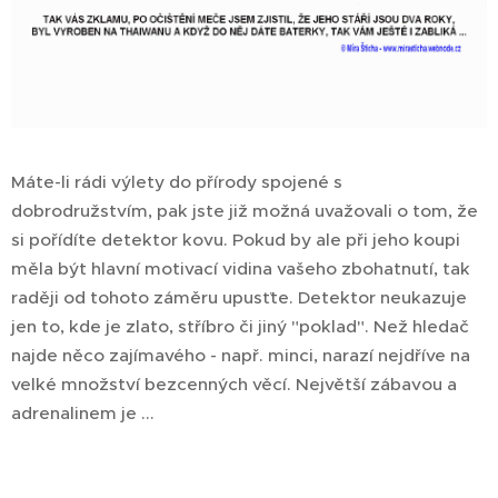
Máte-li rádi výlety do přírody spojené s
dobrodružstvím, pak jste již možná uvažovali o tom, že
si pořídíte detektor kovu. Pokud by ale při jeho koupi
měla být hlavní motivací vidina vašeho zbohatnutí, tak
raději od tohoto záměru upusťte. Detektor neukazuje
jen to, kde je zlato, stříbro či jiný "poklad". Než hledač
najde něco zajímavého - např. minci, narazí nejdříve na
velké množství bezcenných věcí. Největší zábavou a
adrenalinem je ...