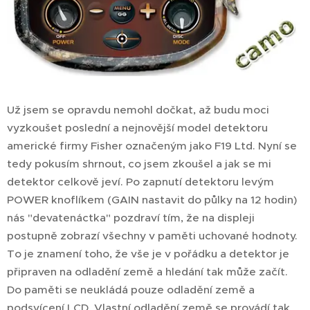
Už jsem se opravdu nemohl dočkat, až budu moci
vyzkoušet poslední a nejnovější model detektoru
americké firmy Fisher označeným jako F19 Ltd. Nyní se
tedy pokusím shrnout, co jsem zkoušel a jak se mi
detektor celkově jeví. Po zapnutí detektoru levým
POWER knoflíkem (GAIN nastavit do půlky na 12 hodin)
nás "devatenáctka" pozdraví tím, že na displeji
postupně zobrazí všechny v paměti uchované hodnoty.
To je znamení toho, že vše je v pořádku a detektor je
připraven na odladění země a hledání tak může začít.
Do paměti se neukládá pouze odladění země a
podsvícení LCD. Vlastní odladění země se provádí tak,