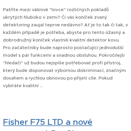
Patříte mezi vášnivé "lovce" rozličných pokladů
ukrytých hluboko v zemi? Či vás koníček zvaný
detektoring zaujal teprve nedávno? Ať je to tak či tak, v
každém případě je potřeba, abyste pro tento úžasný a
dobrodružný koníček vlastnili kvalitní detektor kovu.
Pro začátečníky bude naprosto postačující jednodušší
model s pár funkcemi a snadnou obsluhou. Pokročilejší
"hledači" už budou nejspíše potřebovat profi přístroj,
který bude disponovat výbornou diskriminací, značným
dosahem a rychlou obnovou po přijetí cíle. Pokud
vybíráte kvalitní ...
Fisher F75 LTD a nové