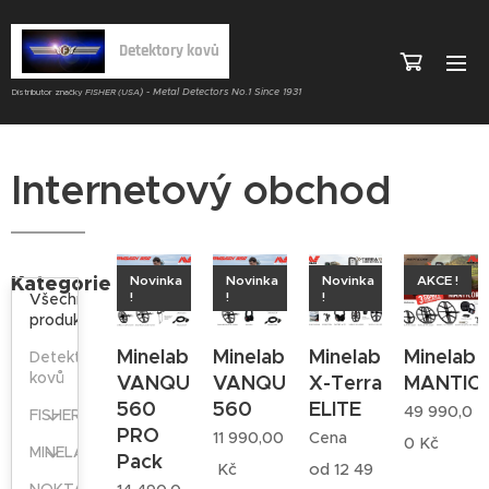
Detektory kovů
) - Metal Detectors No.1 Since 1931
Distributor značky
FISHER (USA
Internetový obchod
Kategorie
Novinka
Novinka
Novinka
AKCE !
!
!
!
Všechny
produkty
Minelab
Minelab
Minelab
Minelab
Detektory
kovů
VANQUISH
VANQUISH
X-Terra
MANTIC
560
560
ELITE
49 990,0
FISHER
PRO
11 990,00
Cena
0
Kč
MINELAB
Pack
Kč
od
12 49