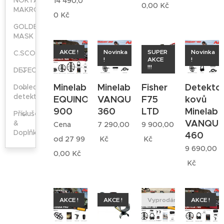
NOKTA-
14 490,0
0,00
Kč
MAKRO
0
Kč
GOLDEN
MASK
AKCE !
Novinka
SUPER
Novinka
C.SCOPE
!
AKCE
!
!!!
DETECH
Minelab
Minelab
Fisher
Detekto
Dohledávací
detektory
EQUINOX
VANQUISH
F75
kovů
900
360
LTD
Minelab
Příslušenství
VANQUI
&
Cena
7 290,00
9 900,00
Doplňky
460
od
27 99
Kč
Kč
9 690,00
0,00
Kč
Kč
AKCE !
AKCE !
Vyprodáno
AKCE !