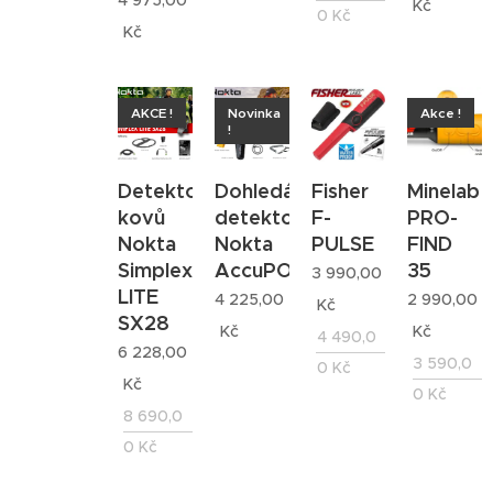
4 975,00
Kč
0
Kč
Kč
AKCE !
Novinka
Akce !
!
Detektor
Dohledávací
Fisher
Minelab
kovů
detektor
F-
PRO-
Nokta
Nokta
PULSE
FIND
Simplex
AccuPOINT
35
3 990,00
LITE
4 225,00
2 990,00
Kč
SX28
Kč
Kč
4 490,0
6 228,00
3 590,0
0
Kč
Kč
0
Kč
8 690,0
0
Kč