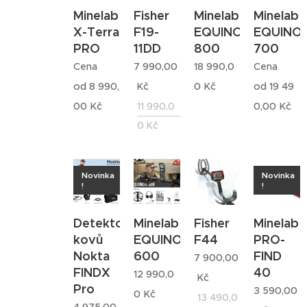
Minelab
Fisher
Minelab
Minelab
X-Terra
F19-
EQUINOX
EQUINO
PRO
11DD
800
700
Cena
7 990,00
18 990,0
Cena
od
8 990,
Kč
0
Kč
od
19 49
00
Kč
11 990,0
0,00
Kč
0
Kč
Novinka
Novinka
!
!
Detektor
Minelab
Fisher
Minelab
kovů
EQUINOX
F44
PRO-
Nokta
600
FIND
7 900,00
FINDX
40
12 990,0
Kč
Pro
3 590,00
0
Kč
13 490,0