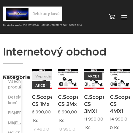
Detektory kovů
) - Metal Detectors No.1 Since 1931
Distributor značky
FISHER (USA
Internetový obchod
Kategorie
Vyprodáno
AKCE !
Všechny
AKCE !
produkty
C.Scope
C.Scope
C.Scope
C.Scope
Detektory
kovů
CS 1Mx
CS 2Mx
CS
CS
3MXi
4MXi
6 990,00
8 990,00
FISHER
11 990,00
14 990,0
Kč
Kč
MINELAB
Kč
0
Kč
7 490,0
8 990,0