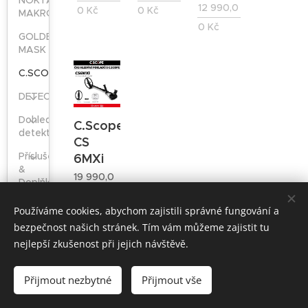
NOKTA-
12 990,0
0
Kč
0
Kč
MAKRO
0
Kč
GOLDEN
MASK
C.SCOPE
DETECH
Dohledávací
C.Scope
detektory
CS
Příslušenství
6MXi
&
19 990,0
Doplňky
0
Kč
Používáme cookies, abychom zajistili správné fungování a
bezpečnost našich stránek. Tím vám můžeme zajistit tu
nejlepší zkušenost při jejich návštěvě.
Přijmout nezbytné
Přijmout vše
Vytvořeno službou
Webnode
Cookies