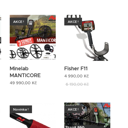
AKCE !
AKCE !
Minelab
Fisher F11
MANTICORE
4 990,00
Kč
49 990,00
Kč
6 190,00
Kč
Novinka !
AKCE !