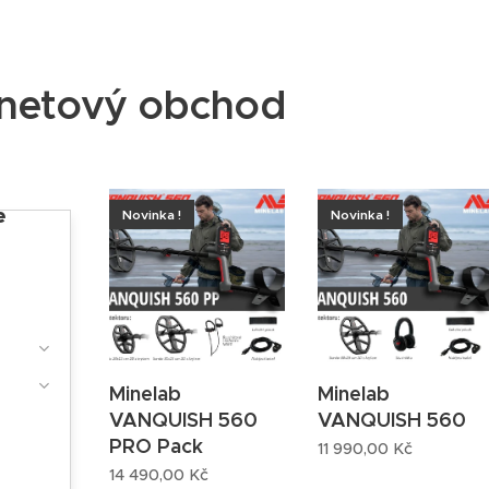
rnetový obchod
e
Novinka !
Novinka !
Minelab
Minelab
VANQUISH 560
VANQUISH 560
PRO Pack
11 990,00
Kč
14 490,00
Kč