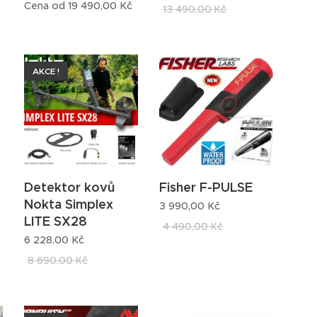
Cena od
19 490,00
Kč
13 490,00
Kč
AKCE !
Detektor kovů
Fisher F-PULSE
Nokta Simplex
3 990,00
Kč
LITE SX28
4 490,00
Kč
6 228,00
Kč
8 690,00
Kč