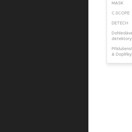
MASK
C.SCOPE
DETECH
Dohledáva
detektory
Příslušens
& Doplňky