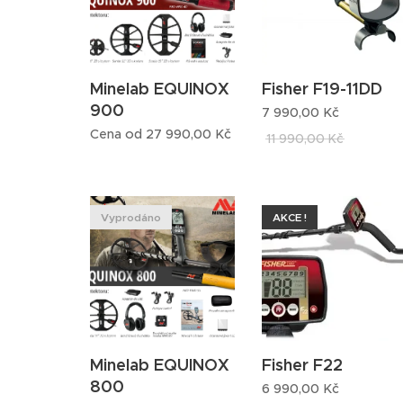
Minelab EQUINOX
Fisher F19-11DD
900
7 990,00
Kč
Cena od
27 990,00
Kč
11 990,00
Kč
Vyprodáno
AKCE !
Minelab EQUINOX
Fisher F22
800
6 990,00
Kč