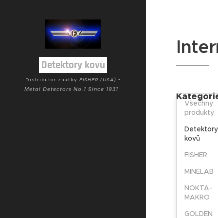
Inte
Detektory kovů
) -
Distributor značky
FISHER (USA
Metal Detectors No.1 Since 1931
Kategori
Všechny
produkty
Detektory
kovů
FISHER
MINELAB
NOKTA-
MAKRO
GOLDEN