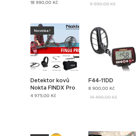
18 990,00
Kč
9 990,00
Kč
Novinka !
Detektor kovů
F44-11DD
Nokta FINDX Pro
8 900,00
Kč
4 975,00
Kč
14 490,00
Kč