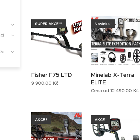
SUPER AKCE !!!
Novinka !
cí
tví
Fisher F75 LTD
Minelab X-Terra
ELITE
9 900,00
Kč
Cena od
12 490,00
Kč
AKCE !
AKCE !