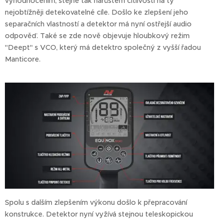
vyhodnocením, stejně tak nárůstem citlivosti na ty
nejobtížněji detekovatelné cíle. Došlo ke zlepšení jeho
separačních vlastností a detektor má nyní ostřejší audio
odpověď. Také se zde nově objevuje hloubkový režim
"Deept" s VCO, který má detektro společný z vyšší řadou
Manticore.
Spolu s dalším zlepšením výkonu došlo k přepracování
konstrukce. Detektor nyní vyžívá stejnou teleskopickou