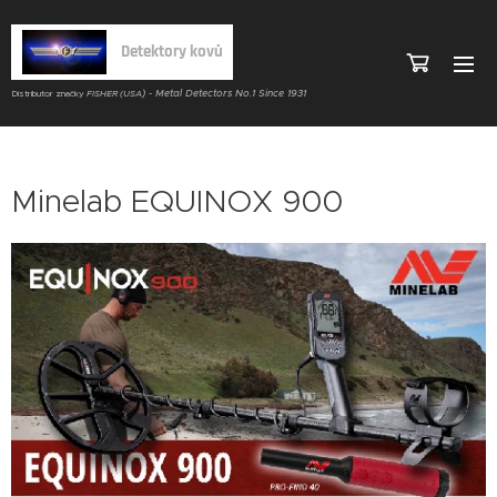
Detektory kovů
) - Metal Detectors No.1 Since 1931
Distributor značky
FISHER (USA
Minelab EQUINOX 900