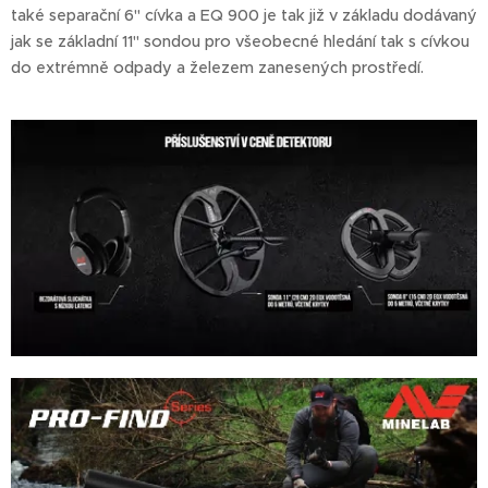
také separační 6" cívka a EQ 900 je tak již v základu dodávaný
jak se základní 11" sondou pro všeobecné hledání tak s cívkou
do extrémně odpady a železem zanesených prostředí.