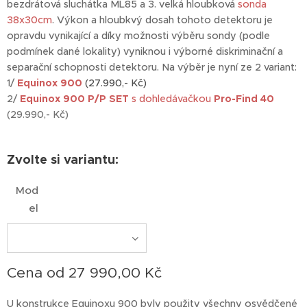
bezdrátová sluchátka ML85 a 3. velká hloubková
sonda
38x30cm
. Výkon a hloubkvý dosah tohoto detektoru je
opravdu vynikající a díky možnosti výběru sondy (podle
podmínek dané lokality) vyniknou i výborné diskriminační a
separační schopnosti detektoru. Na výběr je nyní ze 2 variant:
1/
Equinox 900
(27.990,- Kč)
2/
Equinox 900 P/P SET
s dohledávačkou
Pro-Find 40
(29.990,- Kč)
Zvolte si variantu:
Mod
el
Cena od
27 990,00
Kč
U konstrukce Equinoxu 900 byly použity všechny osvědčené