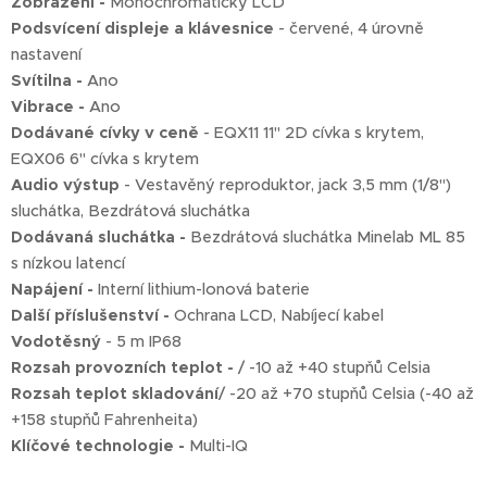
Zobrazení -
Monochromatický LCD
Podsvícení displeje a klávesnice
- červené, 4 úrovně
nastavení
Svítilna -
Ano
Vibrace -
Ano
Dodávané cívky v ceně
- EQX11 11" 2D cívka s krytem,
EQX06 6" cívka s krytem
Audio výstup
- Vestavěný reproduktor, jack 3,5 mm (1/8")
sluchátka, Bezdrátová sluchátka
Dodávaná sluchátka -
Bezdrátová sluchátka Minelab ML 85
s nízkou latencí
Napájení -
Interní lithium-lonová baterie
Další příslušenství -
Ochrana LCD, Nabíjecí kabel
Vodotěsný
- 5 m IP68
Rozsah provozních teplot -
/ -10 až +40 stupňů Celsia
Rozsah teplot skladování
/ -20 až +70 stupňů Celsia (-40 až
+158 stupňů Fahrenheita)
Klíčové technologie -
Multi-IQ