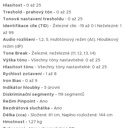
Hlasitost -
0 až 25
Treshold - prahový tón -
0 až 25
Tonové nastavení tresholdu
- 0 až 25
Identifikace cíle (TID
) - Železné cíle: -19 až 0 I Neželezné: 1
až 99
Audio rozlišení -
1,2, 5, multitónový režim (At), Hloubkový
režim (dP)
Tone Break -
Železné, neželezné (t1, t2, t3, t4)
Výška tónu -
Všechny tóny nastavitelné: 0 až 25
Hlasitost tónu
- Všechny tóny nastavitelné: 0 až 25
Rychlost zotavení -
1 až 8
Iron Bias -
0 až 9
Indikátor hloubky -
5 úrovní
Diskriminační segmenty -
119 segmentů
Režim Pinpoint -
Ano
Bezdrátová sluchátka -
Ano
Délka (cca) -
Složené: 61 cm, Naplno rozložené: 144 cm
Hmotnost -
1,27 kg