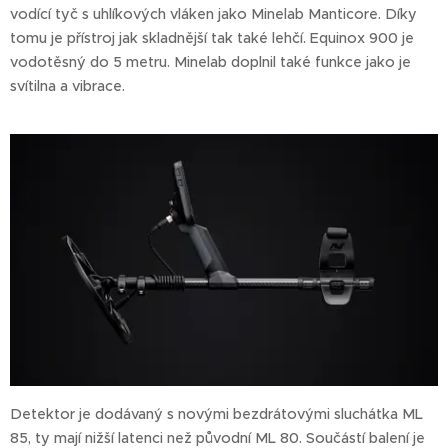
vodící tyč s uhlíkových vláken jako Minelab Manticore. Díky
tomu je přístroj jak skladnější tak také lehčí. Equinox 900 je
vodotěsný do 5 metru. Minelab doplnil také funkce jako je
svítilna a vibrace.
Detektor je dodávaný s novými bezdrátovými sluchátka ML
85, ty mají nižší latenci než původní ML 80. Součástí balení je