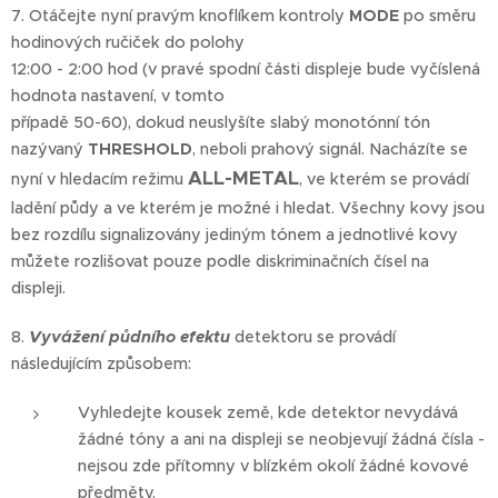
7. Otáčejte nyní pravým knoflíkem kontroly
MODE
po směru
hodinových ručiček do polohy
12:00 - 2:00 hod (v pravé spodní části displeje bude vyčíslená
hodnota nastavení, v tomto
případě 50-60), dokud neuslyšíte slabý monotónní tón
nazývaný
THRESHOLD
, neboli prahový signál. Nacházíte se
ALL-METAL
nyní v hledacím režimu
, ve kterém se provádí
ladění půdy a ve kterém je možné i hledat. Všechny kovy jsou
bez rozdílu signalizovány jediným tónem a jednotlivé kovy
můžete rozlišovat pouze podle diskriminačních čísel na
displeji.
8.
Vyvážení půdního efektu
detektoru se provádí
následujícím způsobem:
Vyhledejte kousek země, kde detektor nevydává
žádné tóny a ani na displeji se neobjevují žádná čísla -
nejsou zde přítomny v blízkém okolí žádné kovové
předměty.