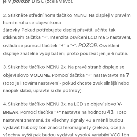
v poloze
DISC
je
(zcela vlevo).
2. Stiskněte střední horní tlačítko MENU. Na displeji v pravém
horním rohu se objeví ikona
žárovky. Pokud potřebujete displej přisvítit, učiňte tak
stisknutím talčítka "+". Intenzita osvícení LCD má 5 nastavení,
+
-
POZOR
ovládá se pomocí tlačítek "
" a "
".
: Osvětlení
displeje znatelně vybíjí baterii, proto používat jen je-li nutné.
3. Stiskněte tlačítko MENU 2x. Na pravé straně displeje se
7
objeví slovo
VOLUME
. Pomocí tlačítka "+" nastavtavte na
(toto je i tovární nastavení - pokud chcete zvuk silnější nebo
naopak slabší, upravte si dle potřeby).
4. Stiskněte tlačítko MENU 3x, na LCD se objeví slovo
V-
43
BREAK
. Pomocí tlačítka "+" nastavte na hodnotu
. Toto
nastavení znamená, že všechny signály 43 a méně budou
vydávat hluboký tón značící feromagnety (železo, ocel) a
všechny vyšší pak budou vydávat vysoký variabilní VCO tón