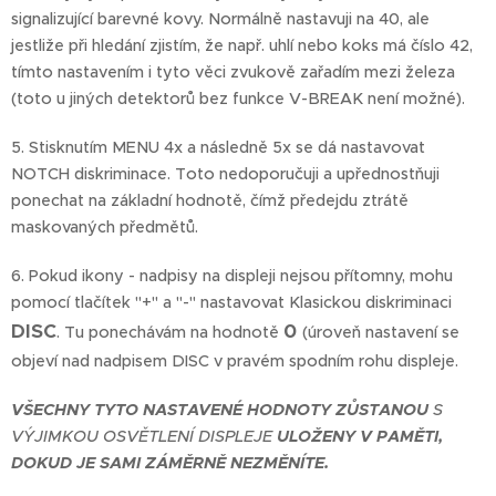
signalizující barevné kovy. Normálně nastavuji na 40, ale
jestliže při hledání zjistím, že např. uhlí nebo koks má číslo 42,
tímto nastavením i tyto věci zvukově zařadím mezi železa
(toto u jiných detektorů bez funkce V-BREAK není možné).
5. Stisknutím MENU 4x a následně 5x se dá nastavovat
NOTCH diskriminace. Toto nedoporučuji a upřednostňuji
ponechat na základní hodnotě, čímž předejdu ztrátě
maskovaných předmětů.
6. Pokud ikony - nadpisy na displeji nejsou přítomny, mohu
pomocí tlačítek "+" a "-" nastavovat Klasickou diskriminaci
DISC
0
. Tu ponechávám na hodnotě
(úroveň nastavení se
objeví nad nadpisem DISC v pravém spodním rohu displeje.
VŠECHNY TYTO NASTAVENÉ HODNOTY ZŮSTANOU
S
VÝJIMKOU OSVĚTLENÍ DISPLEJE
ULOŽENY V PAMĚTI,
DOKUD JE SAMI ZÁMĚRNĚ NEZMĚNÍTE.