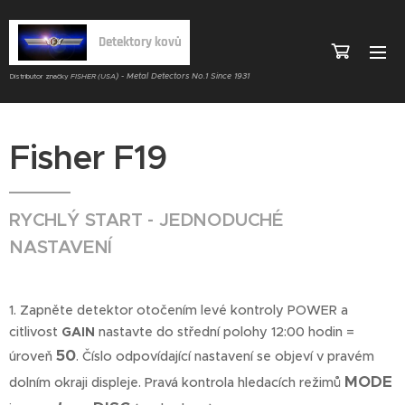
Detektory kovů
) - Metal Detectors No.1 Since 1931
Distributor značky
FISHER (USA
Fisher F19
RYCHLÝ START - JEDNODUCHÉ
NASTAVENÍ
1. Zapněte detektor otočením levé kontroly POWER a
citlivost
GAIN
nastavte do střední polohy 12:00 hodin =
50
úroveň
. Číslo odpovídající nastavení se objeví v pravém
MODE
dolním okraji displeje. Pravá kontrola hledacích režimů