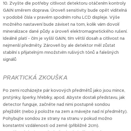
10. Zvyšte dle potřeby citlivost detektoru otáčením kontroly
GAIN směrem doprava. Úroveň sensitivity bude opět viditelná
v podobě čísla v pravém spodním rohu LCD displeje. Výše
možného nastavení bude záviset na tom, kolik vám dovolí
mineralizace dané půdy a úroveň elektromagnetického rušení.
Ideálně platí - čím je vyšší GAIN, tím větší dosah a citlivost na
nejmenší předměty. Zároveň by ale detektor měl zůstat
stabilní s přijatelným množstvím rušivých tónů a falešných
signálů
PRAKTICKÁ ZKOUŠKA
Po zemi rozházejte pár kovových předmětů jako jsou mince,
prstýnky, šperky, hřebíky, apod. Abyste dostali představu, jak
detector funguje, začněte nad nimi postupně sondou
přejíždět (nebo ji položte na zem a mávejte nad ní předměty).
Pohybujte sondou ze strany na stranu v pokud možno
konstantní vzdálenosti od země (přibližně 2cm).