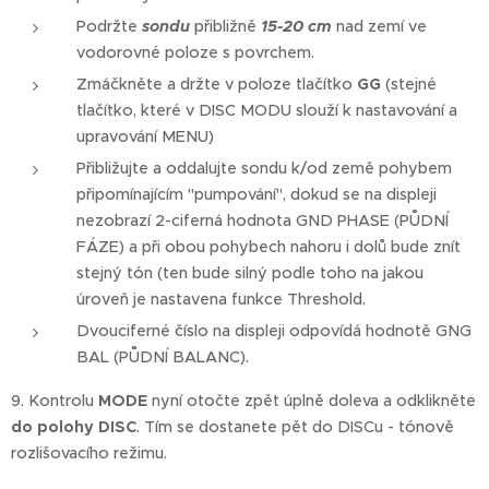
Podržte
sondu
přibližně
15-20 cm
nad zemí ve
vodorovné poloze s povrchem.
Zmáčkněte a držte v poloze tlačítko
GG
(stejné
tlačítko, které v DISC MODU slouží k nastavování a
upravování MENU)
Přibližujte a oddalujte sondu k/od země pohybem
připomínajícím "pumpování", dokud se na displeji
nezobrazí 2-ciferná hodnota GND PHASE (PŮDNÍ
FÁZE) a při obou pohybech nahoru i dolů bude znít
stejný tón (ten bude silný podle toho na jakou
úroveň je nastavena funkce Threshold.
Dvouciferné číslo na displeji odpovídá hodnotě GNG
BAL (PŮDNÍ BALANC).
9. Kontrolu
MODE
nyní otočte zpět úplně doleva a odklikněte
do polohy DISC
. Tím se dostanete pět do DISCu - tónově
rozlišovacího režimu.