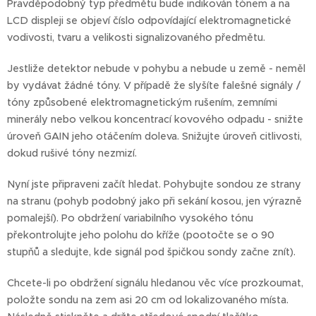
Pravděpodobný typ předmětu bude indikován tónem a na
LCD displeji se objeví číslo odpovídající elektromagnetické
vodivosti, tvaru a velikosti signalizovaného předmětu.
Jestliže detektor nebude v pohybu a nebude u země - neměl
by vydávat žádné tóny. V případě že slyšíte falešné signály /
tóny způsobené elektromagnetickým rušením, zemními
minerály nebo velkou koncentrací kovového odpadu - snižte
úroveň GAIN jeho otáčením doleva. Snižujte úroveň citlivosti,
dokud rušivé tóny nezmizí.
Nyní jste připraveni začít hledat. Pohybujte sondou ze strany
na stranu (pohyb podobný jako při sekání kosou, jen výrazně
pomalejší). Po obdržení variabilního vysokého tónu
překontrolujte jeho polohu do kříže (pootočte se o 90
stupňů a sledujte, kde signál pod špičkou sondy začne znít).
Chcete-li po obdržení signálu hledanou věc více prozkoumat,
položte sondu na zem asi 20 cm od lokalizovaného místa.