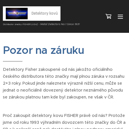
Detektory kovů
) - Metal Detectors No.1 Since 1931
Distributor značky
FISHER (USA
Pozor na záruku
Detektory Fisher zakoupené od nás jakožto oficiálního
českého distributora této značky mají plnou záruka v rozsahu
2+3 roky. Pokud jinde naleznete výrazně nižší cenu, může se
jednat o neoficiálně dovezený detektor neznámého původu
se zárukou platnou tam kde byl zakoupen, ne však v ČR.
Proč zakoupit detektory kovu FISHER právě od nás? Protože
jsme od roku 1993 výhradním dovozcem této značky do ČR a