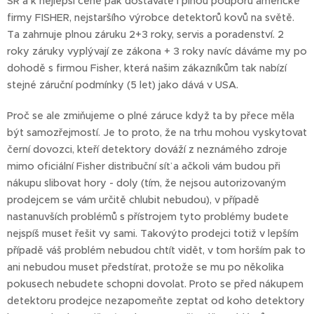
SR a k nejlepší ceně pak dostáváte i plnou podporu americké
firmy FISHER, nejstaršího výrobce detektorů kovů na světě.
Ta zahrnuje plnou záruku 2+3 roky, servis a poradenství. 2
roky záruky vyplývají ze zákona + 3 roky navíc dáváme my po
dohodě s firmou Fisher, která našim zákazníkům tak nabízí
stejné záruční podmínky (5 let) jako dává v USA.
Proč se ale zmiňujeme o plné záruce když ta by přece měla
být samozřejmostí. Je to proto, že na trhu mohou vyskytovat
černí dovozci, kteří detektory dováží z neznámého zdroje
mimo oficiální Fisher distribuční síť a ačkoli vám budou při
nákupu slibovat hory - doly (tím, že nejsou autorizovaným
prodejcem se vám určitě chlubit nebudou), v případě
nastanuvších problémů s přístrojem tyto problémy budete
nejspíš muset řešit vy sami. Takovýto prodejci totiž v lepším
případě váš problém nebudou chtít vidět, v tom horším pak to
ani nebudou muset předstírat, protože se mu po několika
pokusech nebudete schopni dovolat. Proto se před nákupem
detektoru prodejce nezapomeňte zeptat od koho detektory