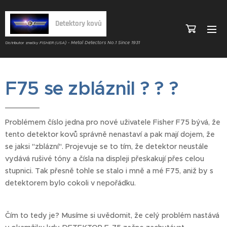
Detektory kovů
) - Metal Detectors No.1 Since 1931
Distributor značky
FISHER (USA
F75 se zbláznil ? ? ?
Problémem číslo jedna pro nové uživatele Fisher F75 bývá, že
tento detektor kovů správně nenastaví a pak mají dojem, že
se jaksi "zblázní". Projevuje se to tím, že detektor neustále
vydává rušivé tóny a čísla na displeji přeskakují přes celou
stupnici. Tak přesně tohle se stalo i mně a mé F75, aniž by s
detektorem bylo cokoli v nepořádku.
Čím to tedy je? Musíme si uvědomit, že celý problém nastává