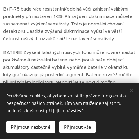
B) F-75 bude více resistentní/odolná vůči zahlcení velikými
předměty při nastavení 1-29. Při zvýšení diskriminace můžete
zaznamenat zvýšení sensitivity. Toto je normální chování
detektoru. Jestliže zvýšená diskriminace vyústí ve větší
četnost rušivých ozvuků, snižte nastavení sensitivity.
BATERIE Zvýšení falešných rušivých tónu může rovněž nastat
používáme-li nekvalitní baterie, nebo jsou-li naše dobíjecí
akumulátory částečně vybité.Vyměňte baterie v okamžiku
kdy graf ukazuje již poslední segment. Baterie rovněž měňte
při prázdném indikátoru. Nepoužívejte pokud možno
obyčejné zinc-carbonové baterie.
Používáme cookies, abychom zajistili správné fungování a
bezpečnost našich stránek. Tím vám můžeme zajistit tu
Vložte svůj text...
nejlepší zkušenost při jejich návštěvě.
Přijmout nezbytné
Přijmout vše
Vytvořeno službou
Webnode
Cookies