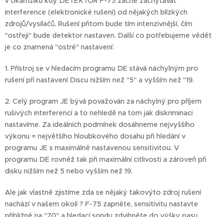
v okamžiku kdy DETEKTOR F-75 začne zachytávat
interference (elektronické rušení) od nějakých blízkých
zdrojů/vysílačů. Rušení přitom bude tím intenzivnější, čím
"ostřeji" bude detektor nastaven. Další co potřebujeme vědět
je co znamená "ostré" nastavení:
1. Přístroj se v hledacím programu DE stává náchylným pro
rušení při nastavení Discu nižším než "5" a vyšším než "19.
2. Celý program JE bývá považován za náchylný pro příjem
rušivých interferencí a to nehledě na tom jak diskriminaci
nastavíme. Za ideálních podmínek dosáhneme nejvyššího
výkonu = největšího hloubkového dosahu při hledání v
programu JE s maximálně nastavenou sensitivitou. V
programu DE rovněž tak při maximální citlivosti a zároveň při
disku nižším než 5 nebo vyšším než 19.
Ale jak vlastně zjistíme zda se nějaký takovýto zdroj rušení
nachází v našem okolí ? F-75 zapněte, sensitivitu nastavte
přibližně na "70" a hledací sondu zdvihněte do výšky pasu.