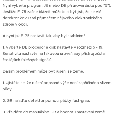
Nyní vyberte program JE (nebo DE při úrovni disku pod "5").
Jestliže F-75 začne bláznit můžete si být jisti, že se váš
detektor kovu stal přijímačem nějakého elektronického
zdroje v okolí.
A nyní jak F-75 nastavit tak, aby byl stabilním?
1. Vyberte DE procesor a disk nastavte v rozmezí 5 - 19.
Sensitivitu nastavte na takovou úroveň aby přístroj zůstal
častějších falešných signálů.
Dalším problémem může být rušení ze země.
1. Ujistěte se, že rušení popsané výše není zapříčiněno vlivem
půdy.
2. GB nalaďte detektor pomocí páčky fast-grab.
3. Přejděte do manuálního GB a hodnotu nastavení země