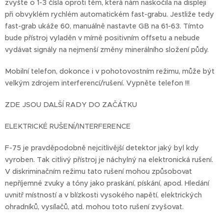
zvyšte o 1-3 čísla oproti těm, která nám naskočila na displeji
při obvyklém rychlém automatickém fast-grabu. Jestliže tedy
fast-grab ukáže 60, manuálně nastavte GB na 61-63. Tímto
bude přístroj vyladěn v mírně positivním offsetu a nebude
vydávat signály na nejmenší změny minerálního složení půdy.
Mobilní telefon, dokonce i v pohotovostním režimu, může být
velkým zdrojem interferencí/rušení. Vypněte telefon !!!
ZDE JSOU DALŠÍ RADY DO ZAČÁTKU
ELEKTRICKÉ RUŠENÍ/INTERFERENCE
F-75 je pravděpodobně nejcitlivější detektor jaký byl kdy
vyroben. Tak citlivý přístroj je náchylný na elektronická rušení.
V diskriminačním režimu tato rušení mohou způsobovat
nepříjemné zvuky a tóny jako praskání, pískání, apod. Hledání
uvnitř místností a v blízkosti vysokého napětí, elektrických
ohradníků, vysílačů, atd. mohou toto rušení zvyšovat.