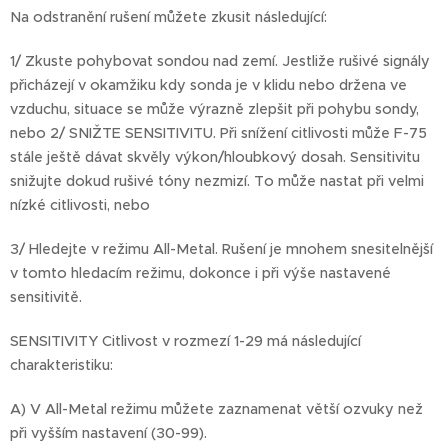
Na odstranění rušení můžete zkusit následující:
1/ Zkuste pohybovat sondou nad zemí. Jestliže rušivé signály
přicházejí v okamžiku kdy sonda je v klidu nebo držena ve
vzduchu, situace se může výrazně zlepšit při pohybu sondy,
nebo 2/ SNIŽTE SENSITIVITU. Při snížení citlivosti může F-75
stále ještě dávat skvěly výkon/hloubkový dosah. Sensitivitu
snižujte dokud rušivé tóny nezmizí. To může nastat při velmi
nízké citlivosti, nebo
3/ Hledejte v režimu All-Metal. Rušení je mnohem snesitelnější
v tomto hledacím režimu, dokonce i při výše nastavené
sensitivitě.
SENSITIVITY Citlivost v rozmezí 1-29 má následující
charakteristiku:
A) V All-Metal režimu můžete zaznamenat větší ozvuky než
při vyšším nastavení (30-99).