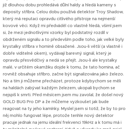
již dlouhou dobu prohledává důlní haldy a hledá kameny s
deposity stříbra. Celou dobu používá detektor Troy Shadow,
který má reputaci opravdu citlivého přístroje na nejmenší
kovové věci. Když mi předváděl co vlastně hledá, všiml jsem
si, že mezi jednotlivými vzorky byl podstatný rozdíl v
obdrženém signálu a to především podle toho, jak velké byly
krystalky stříbra v hornině obsažené. Jsou-li větší (a vlastně i
dobře viditelné okem), vydávají barevný signál, který je
opravdu přesvědčivý a nedá se přejít. Jsou-li ale krystalky
malé, v určitém okamžiku dojde k tomu, že tato hornina, ač
rovněž obsahuje stříbro, začne být signalizována jako železo.
No a tím ji můžeme přecházet, protoze kdybychom se měli
na haldách zabývat každým železem, ukopali bychom se
nejspíš k smrti. Před měsícem jsem mu zavolal, že došel nový
GOLD BUG Pro DP a že můžeme vyzkoušet jak bude
reagovat na ty jeho kamínky. Myslel jsem si totiž, že by to pro
něj mohlo fungovat lépe, protože tenhle nový detektor
pracuje jednak na jemu ideální frekvenci 19kHz a k tomu má i