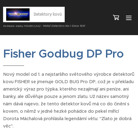
Detektory kovů
) - Metal Detectors No.1 Since 1931
Distributor značky
FISHER (USA
Fisher Godbug DP Pro
Nový model od 1. a nejstaršího světového výrobce detektorů
kovu FISHER se jmenuje GOLD BUG Pro DP, což je v překladu
americký výraz pro týpka, kterého nezajímají ani peníze, ani
banky, ale důvěřuje pouze a jenom zlatu. Už název samotný
nám dává najevo, že tento detektor kovů má co do činění s
kovem, o němž v jedné hezké pohádce do pekel mířící
Dorota Máchalová prohlásila legendární větu: "Zlato je dobrá
věc".