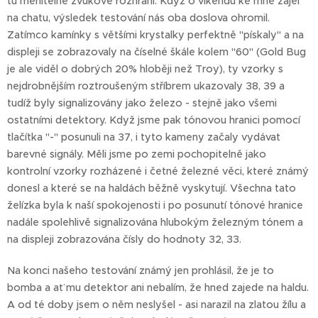
tu měnitelné zvukové rozhraní. Když o víkendu ke mně zajel
na chatu, výsledek testování nás oba doslova ohromil.
Zatímco kamínky s většími krystalky perfektně "pískaly" a na
displeji se zobrazovaly na číselné škále kolem "60" (Gold Bug
je ale viděl o dobrých 20% hloběji než Troy), ty vzorky s
nejdrobnějším roztroušeným stříbrem ukazovaly 38, 39 a
tudíž byly signalizovány jako železo - stejně jako všemi
ostatními detektory. Když jsme pak tónovou hranici pomocí
tlačítka "-" posunuli na 37, i tyto kameny začaly vydávat
barevné signály. Měli jsme po zemi pochopitelně jako
kontrolní vzorky rozházené i četné železné věci, které známý
donesl a které se na haldách běžně vyskytují. Všechna tato
želízka byla k naší spokojenosti i po posunutí tónové hranice
nadále spolehlivě signalizována hlubokým železným tónem a
na displeji zobrazována čísly do hodnoty 32, 33.
Na konci našeho testování známý jen prohlásil, že je to
bomba a ať mu detektor ani nebalím, že hned zajede na haldu.
A od té doby jsem o něm neslyšel - asi narazil na zlatou žílu a