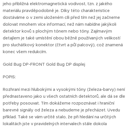
jeho přibližná elektromagnetická vodivost, tzn. z jakého
materiálu pravděpodobně je. Díky této charakteristice
dostáváme o v zemi uloženém cíli před tím než jej začneme
dolovat mnohem více informací, než nám nabídne jakýkoli
detektor kovů s plochým tónem nebo tóny. Zajímavým
detajlem je také umístění obou běžně používaných velikostí
pro sluchátkový konektor (čtvrt a půl palcový), což znamená
konec všem redukcím.
Gold Bug DP-FRONT Gold Bug DP displej
POPIS:
Rozhraní mezi hlubokými a vysokými tóny (železa-barvy) není
přednastaveno jako u všech ostatních detektorů, ale dá se dle
potřeby posouvat. Tím dokážeme rozpoznávat i hraniční
barevné signály od železa a nebudeme je přecházet. Uvedu
příklad. Také se vám určitě stalo, že při hledání na určitých
lokalitách jste v pravidelných intervalech stále dokola