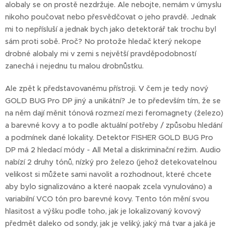
alobaly se on prostě nezdržuje. Ale nebojte, nemám v úmyslu
nikoho poučovat nebo přesvědčovat o jeho pravdě. Jednak
mi to nepřísluší a jednak bych jako detektorář tak trochu byl
sám proti sobě. Proč? No protože hledač který nekope
drobné alobaly mi v zemi s největší pravděpodobností
zanechá i nejednu tu malou drobnůstku.
Ale zpět k představovanému přístroji. V čem je tedy nový
GOLD BUG Pro DP jiný a unikátní? Je to především tím, že se
na něm dají měnit tónová rozmezí mezi feromagnety (železo)
a barevné kovy a to podle aktuální potřeby / způsobu hledání
a podmínek dané lokality. Detektor FISHER GOLD BUG Pro
DP má 2 hledací módy - All Metal a diskriminační režim. Audio
nabízí 2 druhy tónů, nízký pro železo (jehož detekovatelnou
velikost si můžete sami navolit a rozhodnout, které chcete
aby bylo signalizováno a které naopak zcela vynulováno) a
variabilní VCO tón pro barevné kovy. Tento tón mění svou
hlasitost a výšku podle toho, jak je lokalizovaný kovový
předmět daleko od sondy, jak je veliký, jaký má tvar a jaká je