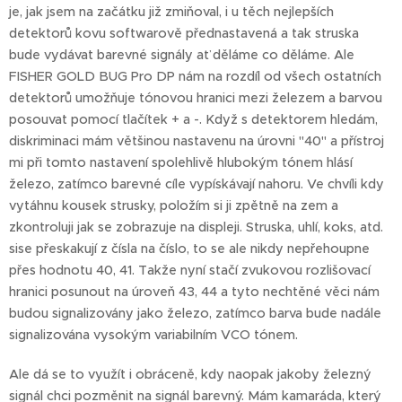
je, jak jsem na začátku již zmiňoval, i u těch nejlepších
detektorů kovu softwarově přednastavená a tak struska
bude vydávat barevné signály ať děláme co děláme. Ale
FISHER GOLD BUG Pro DP nám na rozdíl od všech ostatních
detektorů umožňuje tónovou hranici mezi železem a barvou
posouvat pomocí tlačítek + a -. Když s detektorem hledám,
diskriminaci mám většinou nastavenu na úrovni "40" a přístroj
mi při tomto nastavení spolehlivě hlubokým tónem hlásí
železo, zatímco barevné cíle vypískávají nahoru. Ve chvíli kdy
vytáhnu kousek strusky, položím si ji zpětně na zem a
zkontroluji jak se zobrazuje na displeji. Struska, uhlí, koks, atd.
sise přeskakují z čísla na číslo, to se ale nikdy nepřehoupne
přes hodnotu 40, 41. Takže nyní stačí zvukovou rozlišovací
hranici posunout na úroveň 43, 44 a tyto nechtěné věci nám
budou signalizovány jako železo, zatímco barva bude nadále
signalizována vysokým variabilním VCO tónem.
Ale dá se to využít i obráceně, kdy naopak jakoby železný
signál chci pozměnit na signál barevný. Mám kamaráda, který