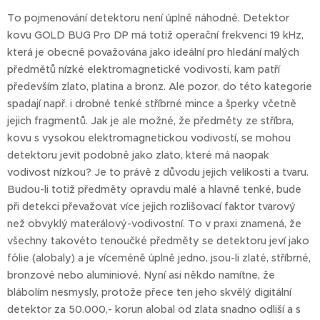
To pojmenování detektoru není úplně náhodné. Detektor
kovu GOLD BUG Pro DP má totiž operační frekvenci 19 kHz,
která je obecně považována jako ideální pro hledání malých
předmětů nízké elektromagnetické vodivosti, kam patří
především zlato, platina a bronz. Ale pozor, do této kategorie
spadají např. i drobné tenké stříbrné mince a šperky včetně
jejich fragmentů. Jak je ale možné, že předměty ze stříbra,
kovu s vysokou elektromagnetickou vodivostí, se mohou
detektoru jevit podobně jako zlato, které má naopak
vodivost nízkou? Je to právě z důvodu jejich velikosti a tvaru.
Budou-li totiž předměty opravdu malé a hlavně tenké, bude
při detekci převažovat více jejich rozlišovací faktor tvarový
než obvyklý materálový-vodivostní. To v praxi znamená, že
všechny takovéto tenoučké předměty se detektoru jeví jako
fólie (alobaly) a je víceméně úplně jedno, jsou-li zlaté, stříbrné,
bronzové nebo aluminiové. Nyní asi někdo namítne, že
blábolím nesmysly, protože přece ten jeho skvělý digitální
detektor za 50.000,- korun alobal od zlata snadno odliší a s