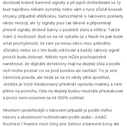
dostávali krásné barevné signály a při jejich dohledávání se ty
buď najednou někam vytratily, nebo vám v ruce zůstal kousek
strusky, případně uhlí/koksu. Samozřejmě o takovéto poklady
nikdo nestojí, ale ty signály jsou tak lákavé a připomínají
přesně signály drobné barvy v podobě zlata a stříbra. Takže
mám 2 možnosti. Buď se na ně vykašlu (a v hlavě mi pak bude
vrtat pochybnosti, že tam za mnou něco moc pěkného
zůstalo), nebo se s tím budu zdržovat a každý takový signál
prostě budu dolovat. Někdo nyní může pochopitelně
namítnout, že digitální detektory mají na displeji čísla a podle
nich mohu poznat co se pod sondou asi nachází. To je sice
částečná pravda, ale nedá se na to nikdy plně spoléhat.
Jestliže je totiž lokalizovaný předmět opravdu malinký a není
přímo na povrchu, čísla na displeji budou neustále přeskakovat
a proto není rozumné na ně 100% soléhat.
Mnohem spolehlivější v takovém případě je podle mého
názoru a zkušeností rozhodování podle audia - zvuků.
Rozmezí / hranice mezi tóny pro železo a barevné kovy ale