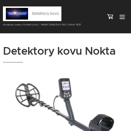
Detektory kovů
) - Metal Detectors No.1 Since 1931
Distributor značky
FISHER (USA
Detektory kovu Nokta