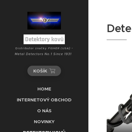
Dete
Detektory kovů
) -
Distributor značky
FISHER (USA
Metal Detectors No.1 Since 1931
KOŠÍK
HOME
INTERNETOVÝ OBCHOD
O NÁS
NOVINKY