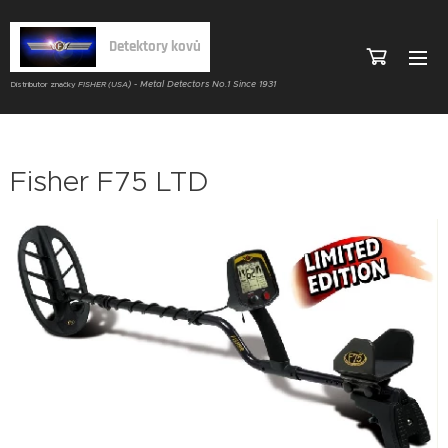
Detektory kovů
) - Metal Detectors No.1 Since 1931
Distributor značky
FISHER (USA
Fisher F75 LTD