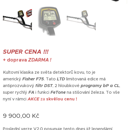
SUPER CENA !!!
+ doprava
ZDARMA !
Kultovní klasika ze světa detektorů kovu, to je
americký
Fisher F75
. Tato
LTD
limitovaná edice má
antiprozvukový
filtr DST
, 2 hloubkové
programy bP a CL
,
super rychlý
FA
i funkci
FeTone
na stišování železa. To vše
nyní v rámci
AKCE
za
skvělou cenu !
9 900,00
Kč
Poslední verze V2.0 posunuje tento dnes již legendární