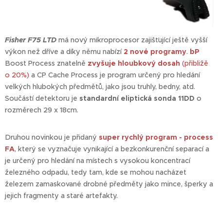
Fisher F75 LTD
má nový mikroprocesor zajišťující ještě vyšší
výkon než dříve a díky němu nabízí
2 nové programy
.
bP
Boost Process znatelně
zvyšuje hloubkový dosah
(přibližě
o 20%)
a CP Cache Process je program určený pro hledání
velkých hlubokých předmětů, jako jsou truhly, bedny, atd.
Součástí detektoru je
standardní eliptická sonda 11DD
o
rozměrech 29 x 18cm.
Druhou novinkou je přidaný
super rychlý program - process
FA
, který se vyznačuje vynikající a bezkonkurenční separací a
je určený pro hledání na místech s vysokou koncentrací
železného odpadu, tedy tam, kde se mohou nacházet
železem zamaskované drobné předměty jako mince, šperky a
jejich fragmenty a staré artefakty.