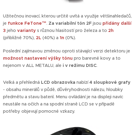
Užitečnou inovací, kterou určitě uvítá a využije většinahledačů,
je
funkce FeTone™
.
Za variabilní tón 2F
jsou
přidány další
3
jeho
varianty
s různou hlasitostí pro železa a to
2h
(přibližně 70%),
2L
(40%) a
1n
(0%).
Poslední zajímavou změnou oproti stávající verzi detektoru je
možnost nastavení výšky tónu
pro barevné kovy a to
nejenom v ALL METALU, ale
i v režimu DISC
.
Velká a přehledná
LCD obrazovka
nabízí
4 sloupkové grafy
- obsahu minerálů v půdě, důvěryhodnosti nálezu, hloubky
předmětu a stavu baterií. Menu ovládání je na displeji navíc
neustále na očích a na spodní straně LCD se v případě
potřeby objevují pomocné vzkazy.