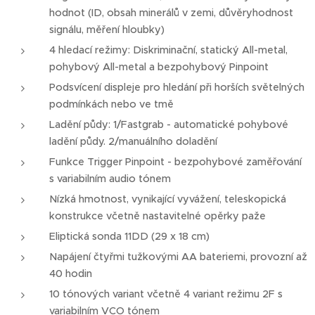
hodnot (ID, obsah minerálů v zemi, důvěryhodnost
signálu, měření hloubky)
4 hledací režimy: Diskriminační, statický All-metal,
pohybový All-metal a bezpohybový Pinpoint
Podsvícení displeje pro hledání při horších světelných
podmínkách nebo ve tmě
Ladění půdy: 1/Fastgrab - automatické pohybové
ladění půdy. 2/manuálního doladění
Funkce Trigger Pinpoint - bezpohybové zaměřování
s variabilním audio tónem
Nízká hmotnost, vynikající vyvážení, teleskopická
konstrukce včetně nastavitelné opěrky paže
Eliptická sonda 11DD (29 x 18 cm)
Napájení čtyřmi tužkovými AA bateriemi, provozní až
40 hodin
10 tónových variant včetně 4 variant režimu 2F s
variabilním VCO tónem