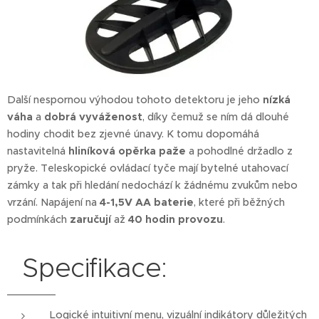
Další nespornou výhodou tohoto detektoru je jeho
nízká
váha
a
dobrá vyváženost
, díky čemuž se ním dá dlouhé
hodiny chodit bez zjevné únavy. K tomu dopomáhá
nastavitelná
hliníková opěrka paže
a pohodlné držadlo z
pryže. Teleskopické ovládací tyče mají bytelné utahovací
zámky a tak při hledání nedochází k žádnému zvukům nebo
vrzání. Napájení na
4-1,5V AA baterie
, které při běžných
podmínkách
zaručují
až
40 hodin provozu
.
Specifikace:
Logické intuitivní menu, vizuální indikátory důležitých