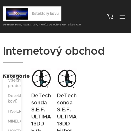
Detektory kovů
) - Metal Detectors No.1 Since 1931
Distributor značky
FISHER (USA
Internetový obchod
Kategorie
Všechny
produkty
DeTech
DeTech
Detektory
kovů
sonda
sonda
S.E.F.
S.E.F.
FISHER
ULTIMATE
ULTIMATE
MINELAB
13DD -
13DD -
F75
Fisher