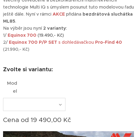
technologie Multi IQ s úmyslem posunut tuto modelovou řadu
ještě dále. Nyní v rámci
AKCE
přidána
bezdrátová sluchátka
ML85
.
Na výběr jsou nyní
2 varianty
:
1/
Equinox 700
(19.490,- Kč)
2/
Equinox 700 P/P SET
s dohledávačkou
Pro-Find 40
(21.990,- Kč)
Zvolte si variantu:
Mod
el
Cena od
19 490,00
Kč