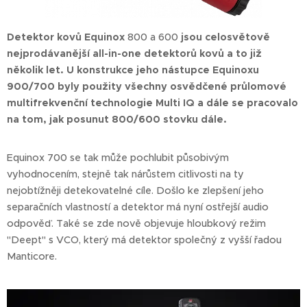
Detektor kovů Equinox
800 a 600
jsou celosvětově
nejprodávanější all-in-one detektorů kovů a to již
několik let. U konstrukce jeho nástupce Equinoxu
900/700 byly použity všechny osvědčené průlomové
multifrekvenční technologie Multi IQ a dále se pracovalo
na tom, jak posunut 800/600 stovku dále.
Equinox 700 se tak může pochlubit působivým
vyhodnocením, stejně tak nárůstem citlivosti na ty
nejobtížněji detekovatelné cíle. Došlo ke zlepšení jeho
separačních vlastností a detektor má nyní ostřejší audio
odpověď. Také se zde nově objevuje hloubkový režim
"Deept" s VCO, který má detektor společný z vyšší řadou
Manticore.