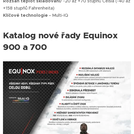
Rozsah teplot skladování
/ -20 až +70 stupňů Celsia (-40 až
+158 stupňů Fahrenheita)
Klíčové technologie -
Multi-IQ
Katalog nové řady Equinox
900 a 700