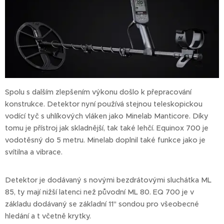
Spolu s dalším zlepšením výkonu došlo k přepracování
konstrukce. Detektor nyní používá stejnou teleskopickou
vodící tyč s uhlíkových vláken jako Minelab Manticore. Díky
tomu je přístroj jak skladnější, tak také lehčí. Equinox 700 je
vodotěsný do 5 metru. Minelab doplnil také funkce jako je
svítilna a vibrace.
Detektor je dodávaný s novými bezdrátovými sluchátka ML
85, ty mají nižší latenci než původní ML 80. EQ 700 je v
základu dodávaný se základní 11" sondou pro všeobecné
hledání a t včetně krytky.