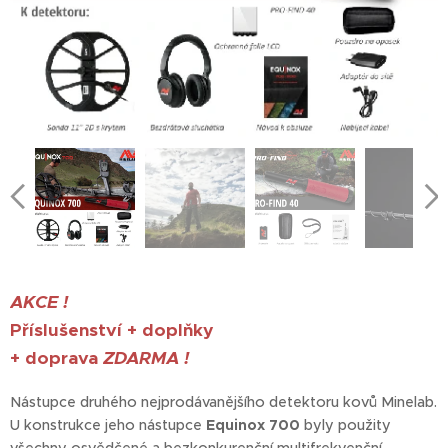
AKCE !
Příslušenství + doplňky
+ doprava
ZDARMA !
Nástupce druhého nejprodávanějšího detektoru kovů Minelab.
U konstrukce jeho nástupce
Equinox 700
byly použity
všechny osvědčené a bezkonkurenční multifrekvenční