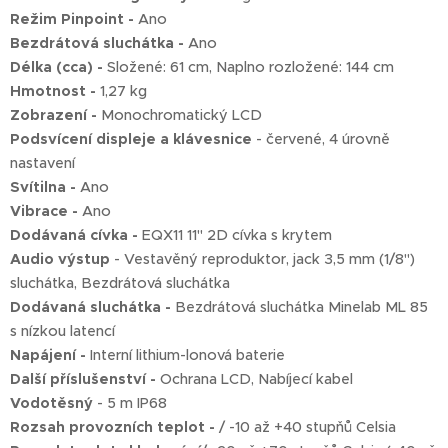
Režim Pinpoint -
Ano
Bezdrátová sluchátka -
Ano
Délka (cca) -
Složené: 61 cm, Naplno rozložené: 144 cm
Hmotnost -
1,27 kg
Zobrazení -
Monochromatický LCD
Podsvícení displeje a klávesnice
- červené, 4 úrovně
nastavení
Svítilna -
Ano
Vibrace -
Ano
Dodávaná cívka -
EQX11 11" 2D cívka s krytem
Audio výstup
- Vestavěný reproduktor, jack 3,5 mm (1/8")
sluchátka, Bezdrátová sluchátka
Dodávaná sluchátka -
Bezdrátová sluchátka Minelab ML 85
s nízkou latencí
Napájení -
Interní lithium-lonová baterie
Další příslušenství -
Ochrana LCD, Nabíjecí kabel
Vodotěsný
- 5 m IP68
Rozsah provozních teplot -
/ -10 až +40 stupňů Celsia