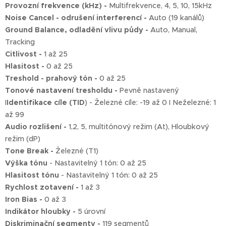
Provozní frekvence (kHz) -
Multifrekvence, 4, 5, 10, 15kHz
Noise Cancel - odrušení interferencí -
Auto (19 kanálů)
Ground Balance, odladění vlivu půdy -
Auto, Manual,
Tracking
Citlivost -
1 až 25
Hlasitost -
0 až 25
Treshold - prahový tón -
0 až 25
Tonové nastavení tresholdu -
Pevně nastavený
I
Identifikace cíle (TID
) - Železné cíle: -19 až 0 I Neželezné: 1
až 99
Audio rozlišení -
1,2, 5, multitónový režim (At), Hloubkový
režim (dP)
Tone Break -
Železné (T1)
Výška tónu
- Nastavitelný 1 tón: 0 až 25
Hlasitost tónu
- Nastavitelný 1 tón: 0 až 25
Rychlost zotavení -
1 až 3
Iron Bias -
0 až 3
Indikátor hloubky -
5 úrovní
Diskriminační segmenty -
119 segmentů