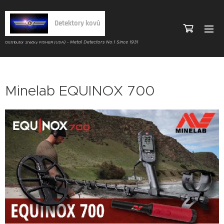
Detektory kovů
) - Metal Detectors No.1 Since 1931
Distributor značky
FISHER (USA
Minelab EQUINOX 700