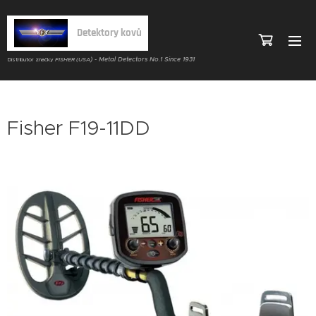
Detektory kovů
) - Metal Detectors No.1 Since 1931
Distributor značky
FISHER (USA
Fisher F19-11DD