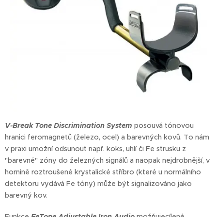
V-Break Tone Discrimination System
posouvá tónovou
hranici feromagnetů (železo, ocel) a barevných kovů. To nám
v praxi umožní odsunout např. koks, uhlí či Fe strusku z
"barevné" zóny do železných signálů a naopak nejdrobnější, v
hornině roztroušené krystalické stříbro (které u normálního
detektoru vydává Fe tóny) může být signalizováno jako
barevný kov.
Funkce
FeTone Adjustable Iron Audio
možňujecílené,