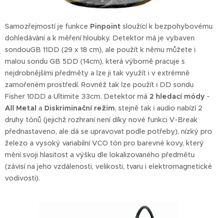
Samozřejmostí je funkce
Pinpoint
sloužící k bezpohybovému
dohledávání a k měření hloubky. Detektor má je vybaven
sondouGB 11DD (29 x 18 cm), ale použít k němu můžete i
malou sondu GB 5DD (14cm), která výborně pracuje s
nejdrobnějšími předměty a lze ji tak využít i v extrémně
zamořeném prostředí. Rovněž tak lze použít i DD sondu
Fisher 10DD a Ultimite 33cm. Detektor má
2 hledací módy
-
All Metal
a
Diskriminační režim
, stejně tak i audio nabízí 2
druhy tónů (jejichž rozhraní není díky nové funkci V-Break
přednastaveno, ale dá se upravovat podle potřeby), nízký pro
železo a vysoký variabilní VCO tón pro barevné kovy, který
mění svoji hlasitost a výšku dle lokalizovaného předmětu
(závisí na jeho vzdálenosti, velikosti, tvaru i elektromagnetické
vodivosti).