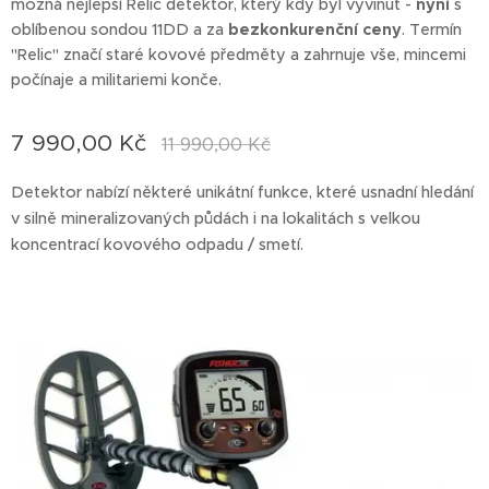
možná nejlepší Relic detektor, který kdy byl vyvinut -
nyní
s
oblíbenou sondou 11DD a za
bezkonkurenční ceny
. Termín
"Relic" značí staré kovové předměty a zahrnuje vše, mincemi
počínaje a militariemi konče.
7 990,00
Kč
11 990,00
Kč
Detektor nabízí některé unikátní funkce, které usnadní hledání
v silně mineralizovaných půdách i na lokalitách s velkou
koncentrací kovového odpadu / smetí.