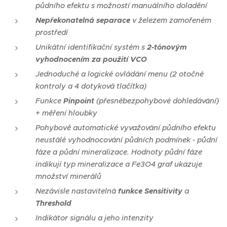
půdního efektu s možností manuálního doladění
Nepřekonatelná separace
v železem zamořeném
prostředí
Unikátní identifikační systém s
2-tónovým
vyhodnocením za použití VCO
Jednoduché a logické ovládání menu (2 otočné
kontroly a 4 dotyková tlačítka)
Funkce
Pinpoint
(přesnébezpohybové dohledávání)
+ měření hloubky
Pohybově automatické vyvažování půdního efektu
neustálé vyhodnocování půdních podmínek - půdní
fáze a půdní mineralizace. Hodnoty půdní fáze
indikují typ mineralizace a Fe3O4 graf ukazuje
množství minerálů
Nezávisle nastavitelná
funkce Sensitivity
a
Threshold
Indikátor signálu a jeho intenzity