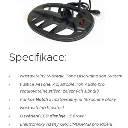
Specifikace:
Nastavitelný
V-Break
, Tone Discri
mination System
Funkce
FeTone
, Adjustable Iron Audio pro
regulovatelné ztišení železných sibnálů
Funkce
Notch
s nastavitelnými filtračními bloky
Nastavitelná hlasitost
Osvětlení LCD displeje
- 5 úrovní
Elektronicky řízený GROUNDGRAB pro ladění