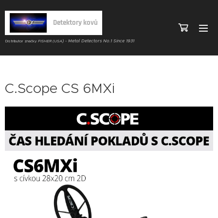
Detektory kovů
) - Metal Detectors No.1 Since 1931
Distributor značky
FISHER (USA
C.Scope CS 6MXi