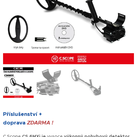
Příslušenství +
doprava
ZDARMA !
C.Scope
CS 6MXi je
vysoce
výkonný pohybový detektor