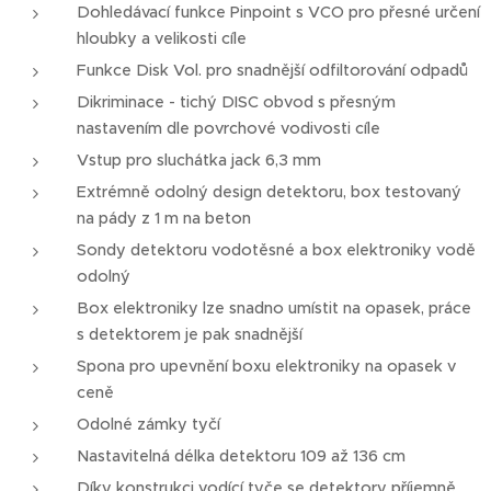
Dohledávací funkce Pinpoint s VCO pro přesné určení
hloubky a velikosti cíle
Funkce Disk Vol. pro snadnější odfiltorování odpadů
Dikriminace - tichý DISC obvod s přesným
nastavením dle povrchové vodivosti cíle
Vstup pro sluchátka jack 6,3 mm
Extrémně odolný design detektoru, box testovaný
na pády z 1 m na beton
Sondy detektoru vodotěsné a box elektroniky vodě
odolný
Box elektroniky lze snadno umístit na opasek, práce
s detektorem je pak snadnější
Spona pro upevnění boxu elektroniky na opasek v
ceně
Odolné zámky tyčí
Nastavitelná délka detektoru 109 až 136 cm
Díky konstrukci vodící tyče se detektory příjemně