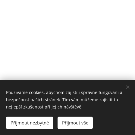
Používáme cookies, abychom zajistili správné fungování a
bezpečnost našich stránek. Tím vám můžeme zajistit tu
nejlepší zkušenost při jejich návštěvě.
Přijmout nezbytné
Přijmout vše
Vytvořeno službou
Webnode
Cookies