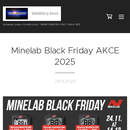
Detektory kovů
) - Metal Detectors No.1 Since 1931
Distributor značky
FISHER (USA
Minelab Black Friday AKCE
2025
24.11.2025