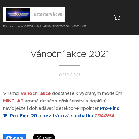
Detektory kovů
) - Metal Detectors No.1 Since 1931
Distributor značky
FISHER (USA
Vánoční akce 2021
01.12.2021
V rámci
Vánoční akce
dostanete k vybraným modelům
MINELAB
kromě různého příslušenství a doplňků
navíc
ještě
i
dohledávací detektor-Pinpointer
Pro-Find
15
,
Pro-Find 20
a
bezdrátová sluchátka
ZDARMA
Share