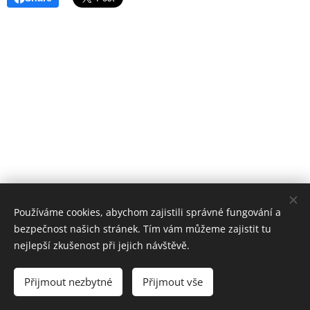
Používáme cookies, abychom zajistili správné fungování a
bezpečnost našich stránek. Tím vám můžeme zajistit tu
nejlepší zkušenost při jejich návštěvě.
Přijmout nezbytné
Přijmout vše
Vytvořeno službou
Webnode
Cookies