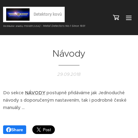
Detektory kovů
) - Metal Detectors No.1 Since 1931
Distributor značky
FISHER (USA
Návody
29.09.2018
Do sekce
NÁVODY
postupně přidáváme jak Jednoduché
návody s doporučeným nastavením, tak i podrobné české
manuály ...
Share