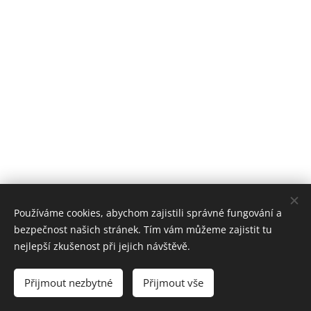
Používáme cookies, abychom zajistili správné fungování a
bezpečnost našich stránek. Tím vám můžeme zajistit tu
nejlepší zkušenost při jejich návštěvě.
Přijmout nezbytné
Přijmout vše
Vytvořeno službou
Webnode
Cookies