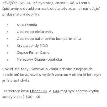
dřívějších 32.990,- Kč nyní stojí 26.990,- Kč. K tomto
špičkovému detektoru
navíc dostanete zdarma i následující
příslušenství a doplňky:
5"DD sonda
Obal neop elektroniky
Obal neop bateriového kompartmentu
Krytka sondy 11DD
Čepice Fisher Camo
Nerezový Digger-lopatička
Pokud jste tedy uvažovali o koupi jednoho z nejlepších
detektorů kovu, navíc s nejdelší zárukou v oboru (5 let), nyní
je ta pravá chvíle.
Detektory kovu
Fisher F22
a
F44
mají nyní zdarma krytku
sondy v ceně 500,- Kč.