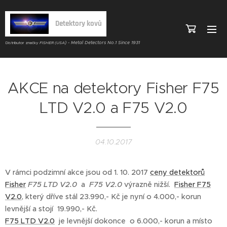
Detektory kovů
) - Metal Detectors No.1 Since 1931
Distributor značky
FISHER (USA
AKCE na detektory Fisher F75
LTD V2.0 a F75 V2.0
04.10.2017
V rámci podzimní akce jsou od 1. 10. 2017
ceny
detektorů
Fisher
F75 LTD V2.0
a
F75 V2.0
výrazně nižší.
Fisher F75
V2.0
, který dříve stál 23.990,- Kč je nyní o 4.000,- korun
levnější a stojí 19.990,- Kč.
F75 LTD V2.0
je levnější dokonce o 6.000,- korun a místo