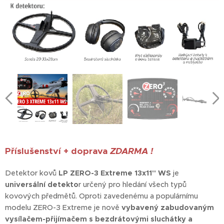
Příslušenství + d
oprava
ZDARMA !
Detektor kovů
LP ZERO-3 Extreme 13x11" WS
je
universální detekto
r určený pro hledání všech typů
kovových předmětů. Oproti zavedenému a populárnímu
modelu ZERO-3 Extreme je nově
vybavený zabudovaným
vysílačem-přijímačem s bezdrátovými sluchátky a