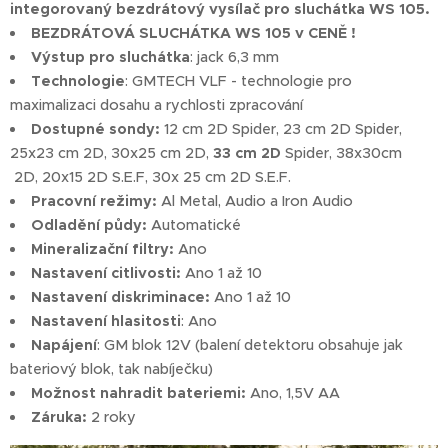
integorovaný bezdrátový vysílač pro sluchátka WS 105.
BEZDRÁTOVÁ SLUCHÁTKA WS 105 v CENĚ !
Výstup pro sluchátka
: jack 6,3 mm
Technologie
: GMTECH VLF - technologie pro
maximalizaci dosahu a rychlosti zpracování
Dostupné sondy:
12 cm 2D Spider, 23 cm 2D Spider,
25x23 cm 2D, 30x25 cm 2D,
33 cm 2D
Spider, 38x30cm
2D, 20x15 2D S.E.F, 30x 25 cm 2D S.E.F.
Pracovní režimy:
Al Metal, Audio a Iron Audio
Odladění půdy:
Automatické
Mineralizační filtry:
Ano
Nastavení citlivosti:
Ano 1 až 10
Nastavení diskriminace:
Ano 1 až 10
Nastavení hlasitosti
: Ano
Napájení
: GM blok 12V (balení detektoru obsahuje jak
bateriový blok, tak nabíječku)
Možnost nahradit bateriemi:
Ano, 1,5V AA
Záruka:
2 roky