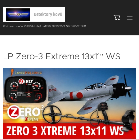
Detektory kovů
) - Metal Detectors No.1 Since 1931
Distributor značky
FISHER (USA
LP Zero-3 Extreme 13x11" WS