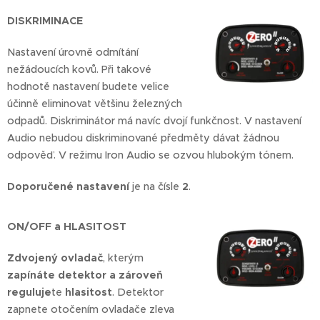
DISKRIMINACE
Nastavení úrovně odmítání
nežádoucích kovů. Při takové
hodnotě nastavení budete velice
účinně eliminovat většinu železných
odpadů. Diskriminátor má navíc dvojí funkčnost. V nastavení
Audio nebudou diskriminované předměty dávat žádnou
odpověď. V režimu Iron Audio se ozvou hlubokým tónem.
Doporučené nastavení
je na čísle
2
.
ON/OFF a HLASITOST
Zdvojený ovladač
, kterým
zapínáte detektor a zároveň
reguluje
te
hlasitost
. Detektor
zapnete otočením ovladače zleva