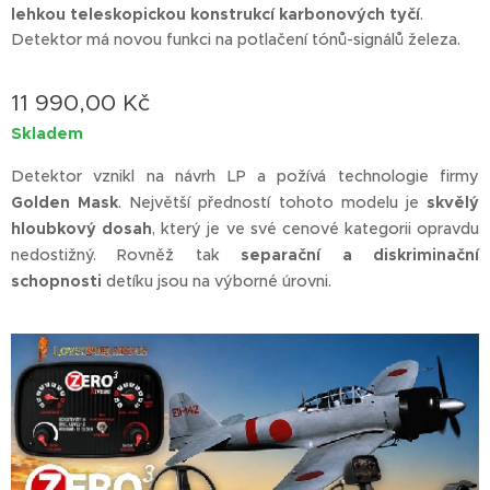
lehkou teleskopickou konstrukcí karbonových tyčí
.
Detektor má novou funkci na potlačení tónů-signálů železa.
11 990,00
Kč
Skladem
Detektor vznikl na návrh LP a požívá technologie firmy
Gol
den Mask
. Největší předností tohoto modelu je
skvělý
hloubkový dosah
, který je ve své cenové kategorii opravdu
nedostižný. Rovněž tak
separační a diskriminační
schopnosti
detíku jsou na výborné úrovni.