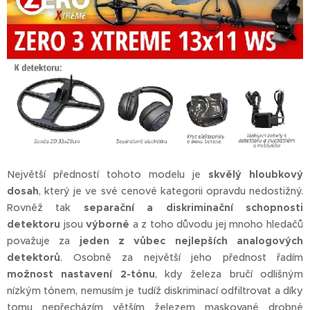
Největší předností tohoto modelu je
skvělý hloubkový
dosah
, který je ve své cenové kategorii opravdu nedostižný.
Rovněž tak
separační a diskriminační schopnosti
detektoru
jsou
výborné
a z toho důvodu jej mnoho hledačů
považuje za
jeden z vůbec nejlepších analogových
detektorů
. Osobně za největší jeho přednost řadím
možnost nastavení 2-tónu
, kdy železa bručí odlišným
nízkým tónem, nemusím je tudíž diskriminací odfiltrovat a díky
tomu nepřecházím větším železem maskované drobné