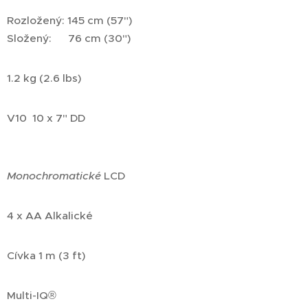
Rozložený: 145 cm (57")
Složený: 76 cm (30")
1.2 kg (2.6 lbs)
V10 10 x 7" DD
Monochromatické
LCD
4 x AA Alkalické
Cívka 1 m (3 ft)
Multi-IQ®