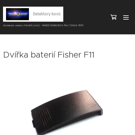
Detektory kovů
) - Metal Detectors No.1 Since 1931
Distributor značky
FISHER (USA
Dvířka baterií Fisher F11