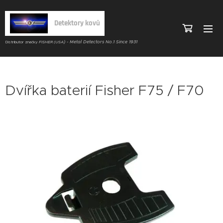
Detektory kovů
) - Metal Detectors No.1 Since 1931
Distributor značky
FISHER (USA
Dvířka baterií Fisher F75 / F70