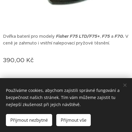
Dvířka baterií pro modely
Fisher F75 LTD/F75+
,
F75
a
F70.
V
ceně je zahrnuto i vnitřní nalepovací pryžové těsnění.
390,00
Kč
Používáme cookies, abychom zajistili správné fungování a
bezpečnost našich stránek. Tím vám můžeme zajistit tu
Vytvořeno službou
Webnode
Cookies
nejlepší zkušenost při jejich návštěvě.
Do košíku
Přijmout nezbytné
Přijmout vše