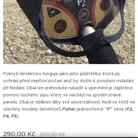
Pokrytí detektoru funguje jako jeho pláštěnka, která jej
ochrání před nepřízní počasí aniž by došlo k porušení ovládání
při hledání. Obal lze jednoduše nasadit a upevnění je zajištěno
pomocí suchého zipu, který se nachází na spodní straně
panelu. Obal je oblíben díky své univerzálnosti, hodí se totiž na
všechny modely detektorů
Fisher
jednociferné
"F"
série
(
F2,
F4, F5
)
.
290,00
Kč
260,00
Kč