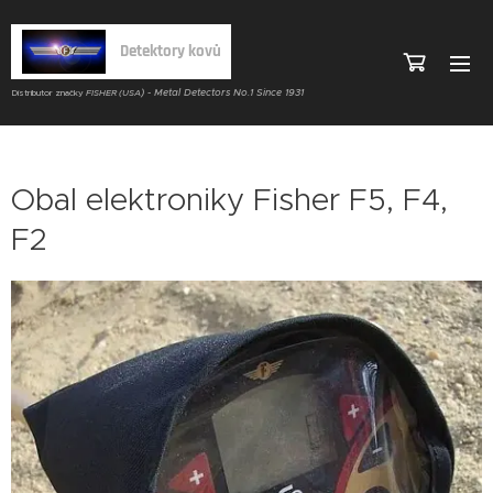
Detektory kovů
) - Metal Detectors No.1 Since 1931
Distributor značky
FISHER (USA
Obal elektroniky Fisher F5, F4,
F2