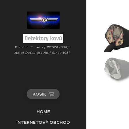
Detektory kovů
) -
Distributor značky
FISHER (USA
Metal Detectors No.1 Since 1931
KOŠÍK
HOME
INTERNETOVÝ OBCHOD