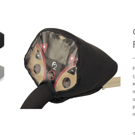
(
p
n