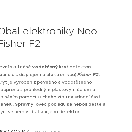
Obal elektroniky Neo
Fisher F2
První skutečně
vodotěsný kryt
detektoru
panelu s displejem a elektronikou)
Fisher F2
.
Kryt je vyroben z pevného a vodotěsného
neoprénu s průhledným plastovým čelem a
upínáním pomocí suchého zipu na sdodní části
anelu. Správný lovec pokladu se nebojí deště a
yní se nemusí bát ani jeho detektor.