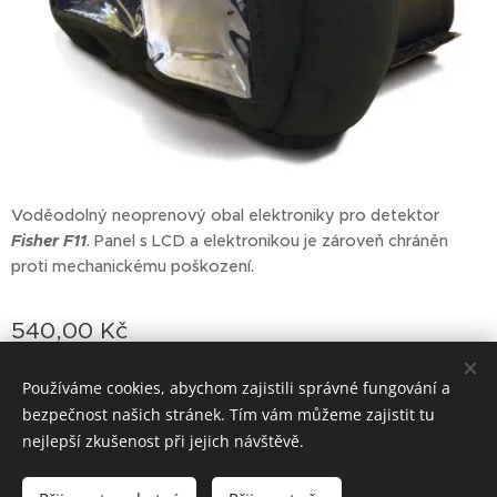
Voděodolný neoprenový obal elektroniky pro detektor
Fisher F11
. Panel s LCD a elektronikou je zároveň chráněn
proti mechanickému poškození.
540,00
Kč
Používáme cookies, abychom zajistili správné fungování a
bezpečnost našich stránek. Tím vám můžeme zajistit tu
Vytvořeno službou
Webnode
Cookies
nejlepší zkušenost při jejich návštěvě.
Vyprodáno