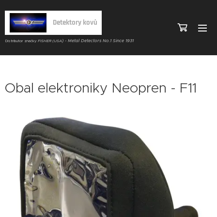
Detektory kovů
) - Metal Detectors No.1 Since 1931
Distributor značky
FISHER (USA
Obal elektroniky Neopren - F11