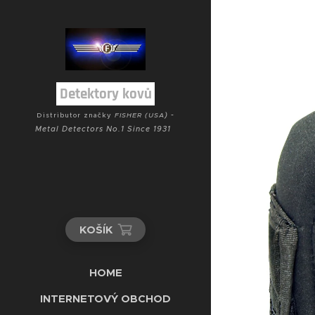
Detektory kovů
) -
Distributor značky
FISHER (USA
Metal Detectors No.1 Since 1931
KOŠÍK
HOME
INTERNETOVÝ OBCHOD