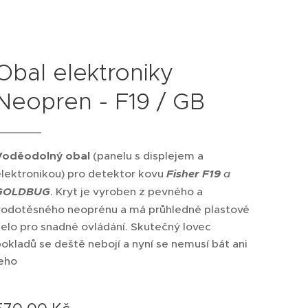
Obal elektroniky
Neopren - F19 / GB
Voděodolný obal
(panelu s displejem a
elektronikou) pro detektor kovu
Fisher F19
a
GOLDBUG
. Kryt je vyroben z pevného a
vodotěsného neoprénu a má průhledné plastové
elo pro snadné ovládání. Skutečný lovec
okladů se deště nebojí a nyní se nemusí bát ani
jeho