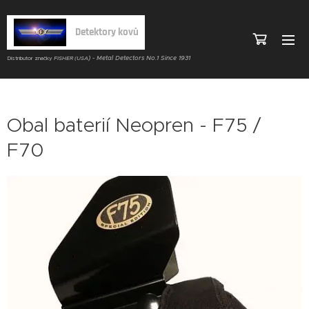
Detektory kovů
) - Metal Detectors No.1 Since 1931
Distributor značky
FISHER (USA
Obal baterií Neopren - F75 /
F70