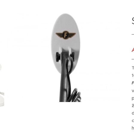
T
1
F
v
ž
d
c
h