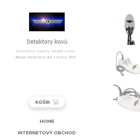
Detektory kovů
) -
Distributor značky
FISHER (USA
Metal Detectors No.1 Since 1931
KOŠÍK
HOME
INTERNETOVÝ OBCHOD