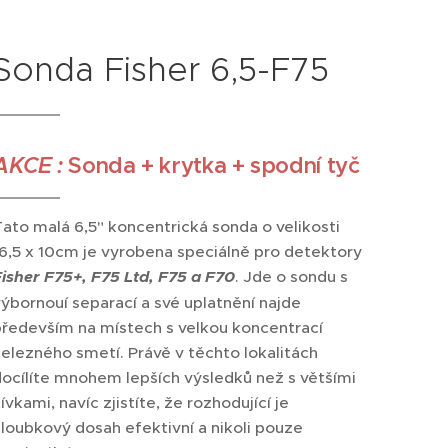
Sonda Fisher 6,5-F75
AKCE :
Sonda + krytka + spodní tyč
ato malá 6,5" koncentrická sonda o velikosti
6,5 x 10cm je vyrobena speciálně pro detektory
isher F75+, F75 Ltd, F75 a F70
. Jde o sondu s
ýbornouí separací a své uplatnění najde
především na místech s velkou koncentrací
elezného smetí. Právě v těchto lokalitách
ocílíte mnohem lepších výsledků než s většími
ívkami, navíc zjistíte, že rozhodující je
loubkový dosah efektivní a nikoli pouze