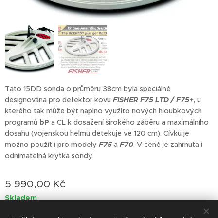
Tato 15DD sonda o průměru 38cm byla speciálně
designována pro detektor kovu
FISHER
F75 LTD / F75+
, u
kterého tak může být naplno využito nových hloubkových
programů
bP
a CL k dosažení širokého záběru a maximálního
dosahu (vojenskou helmu detekuje ve 120 cm). Cívku je
možno použít i pro modely
F75
a
F70
. V ceně je zahrnuta i
odnímatelná krytka sondy.
5 990,00
Kč
Skladem