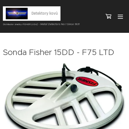
Detektory kovů
) - Metal Detectors No.1 Since 1931
Distributor značky
FISHER (USA
Sonda Fisher 15DD - F75 LTD