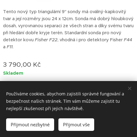
Tento nový typ triangulární 9" sondy má oválný-kapkovitý
tvar a její rozměry jsou 24 x 12cm. Sonda má dobrý hloubkový
dosah, vyrovnanou separaci ze všech stran a díky svému tvaru
při hledání dobře kryje terén. Standardní sonda pro nový
detektor kovu
Fisher F22
, vhodná i pro detektory Fisher
F44
a
F11
.
3 790,00
Kč
Skladem
Používáme cookies, abychom zajistili správné fungování a
bezpečnost našich stránek. Tím vám můžeme zajistit tu
Vytvořeno službou
Webnode
Cookies
nejlepší zkušenost při jejich návštěvě.
Do košíku
Přijmout nezbytné
Přijmout vše