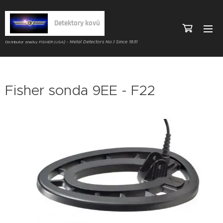
Detektory kovů
) - Metal Detectors No.1 Since 1931
Distributor značky
FISHER (USA
Fisher sonda 9EE - F22