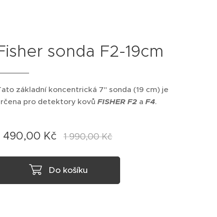
Fisher sonda F2-19cm
ato základní koncentrická 7" sonda (19 cm) je
určena pro detektory kovů
FISHER
F2
a
F4
.
1 490,00
Kč
1 990,00
Kč
Do košíku