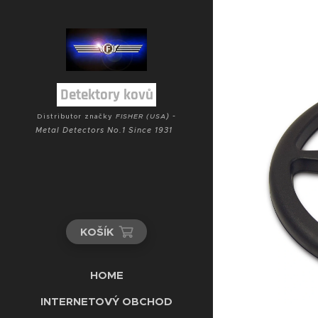
Detektory kovů
) -
Distributor značky
FISHER (USA
Metal Detectors No.1 Since 1931
KOŠÍK
HOME
INTERNETOVÝ OBCHOD