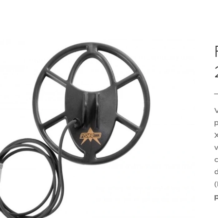
X
v
c