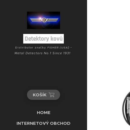
Detektory kovů
) -
Distributor značky
FISHER (USA
Metal Detectors No.1 Since 1931
KOŠÍK
HOME
INTERNETOVÝ OBCHOD