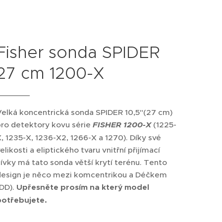
Fisher sonda SPIDER
27 cm 1200-X
Velká koncentrická sonda SPIDER 10,5"(27 cm)
pro detektory kovu série
FISHER 1200-X
(1225-
, 1235-X, 1236-X2, 1266-X a 1270). Díky své
elikosti a eliptického tvaru vnitřní přijímací
ívky má tato sonda větší krytí terénu. Tento
design je něco mezi komcentrikou a Déčkem
(DD).
Upřesněte prosím na který model
potřebujete.