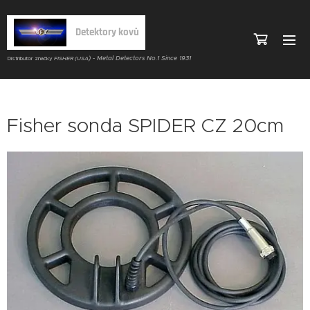
Detektory kovů
) - Metal Detectors No.1 Since 1931
Distributor značky
FISHER (USA
Fisher sonda SPIDER CZ 20cm