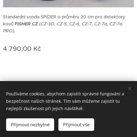
Standardní sonda SPIDER o průměru 20 cm pro detektory
kovů
FISHER CZ
(
CZ-3D, CZ-5, CZ-6, CZ-7, CZ-7a, CZ-7a
PRO).
4 790,00
Kč
Používáme cookies, abychom zajistili správné fungování a
bezpečnost našich stránek. Tím vám můžeme zajistit tu
Vytvořeno službou
Webnode
Cookies
nejlepší zkušenost při jejich návštěvě.
Vyprodáno
Přijmout nezbytné
Přijmout vše