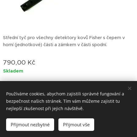
Střední tyč pro všechny detektory kovů Fisher s čepem v
horní (jednotkové) části a zámkem v části spodní.
790,00
Kč
Skladem
Používáme cookies, abychom zajistili správné fungování a
bezpečnost našich stránek. Tím vám můžeme zajistit tu
Vytvořeno službou
Webnode
Cookies
nejlepší zkušenost při jejich návštěvě.
Do košíku
Přijmout nezbytné
Přijmout vše