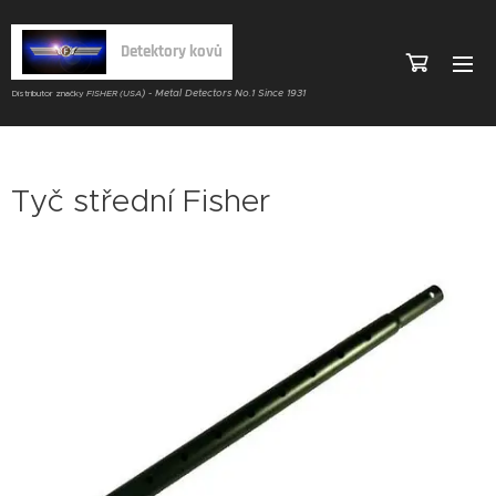
Detektory kovů
) - Metal Detectors No.1 Since 1931
Distributor značky
FISHER (USA
Tyč střední Fisher