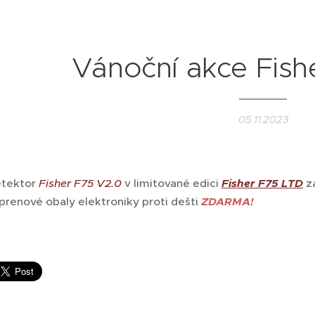
Vánoční akce Fish
05.11.2023
etektor
Fisher F75 V2.0
v limitované edici
Fisher F75 LTD
za
prenové obaly elektroniky proti dešti
ZDARMA!