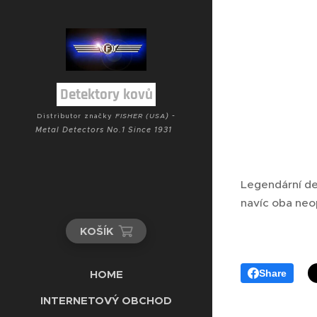
Detektory kovů
) -
Distributor značky
FISHER (USA
Metal Detectors No.1 Since 1931
Legendární d
navíc oba neo
KOŠÍK
HOME
Share
INTERNETOVÝ OBCHOD